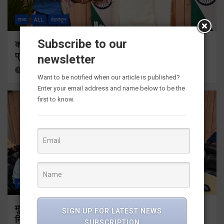
राज्य
ALL
देहरादून
Subscribe to our
कॉमनवेल्थ गेम्स 2026 के उत्तराखंड के पदक विजेताओं और
प्रशिक्षकों को मुख्यमंत्री धामी ने किया सम्मानित
newsletter
19 hours ago
Viri Gairola
Want to be notified when our article is published?
Enter your email address and name below to be the
first to know.
राज्य
ALL
देहरादून
मुख्यमंत्री धामी ने उत्तराखंड क्रीड़ा विश्वविद्यालय गौलापार के
SIGN UP FOR LATEST NEWS
निर्माण कार्यों की समीक्षा की
SUBSCRIPTION