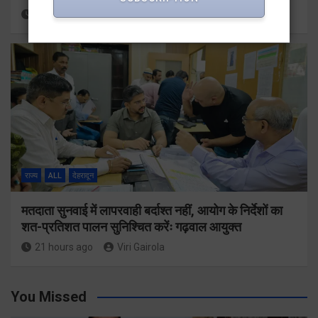
20 hours ago
Viri Gairola
राज्य
ALL
देहरादून
मतदाता सुनवाई में लापरवाही बर्दाश्त नहीं, आयोग के निर्देशों का
शत-प्रतिशत पालन सुनिश्चित करेंः गढ़वाल आयुक्त
21 hours ago
Viri Gairola
You Missed