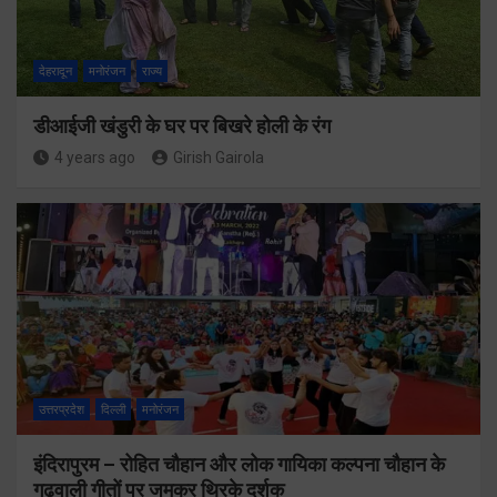
देहरादून
मनोरंजन
राज्य
डीआईजी खंडुरी के घर पर बिखरे होली के रंग
4 years ago
Girish Gairola
उत्तरप्रदेश
दिल्ली
मनोरंजन
इंदिरापुरम – रोहित चौहान और लोक गायिका कल्पना चौहान के
गढ़वाली गीतों पर जमकर थिरके दर्शक