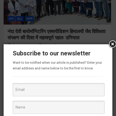
राज्य
ALL
चमोली
नंदा देवी बायोमॉनिटरिंग एक्सपीडिशन हिमालयी जैव विविधता
संरक्षण की दिशा में महत्वपूर्ण पहलः उनियाल
2 months ago
Girish Gairola
Subscribe to our newsletter
चमोली। वन, निर्वाचन, विधायी एवं संसदीय कार्य तथा स्वास्थ्य एवं चिकित्सा
शिक्षा मंत्री सुबोध उनियाल ने चमोली स्थित वन विभाग सभागार में आयोजित
Want to be notified when our article is published? Enter your
नंदा देवी बायोमॉनिटरिंग एक्सपीडिशन 2026 के फ्लैग-ऑफ…
email address and name below to be the first to know.