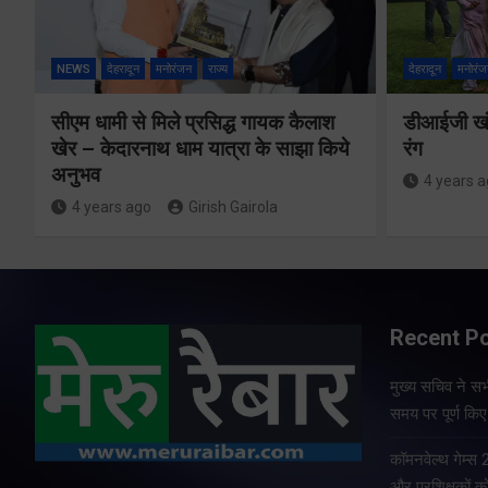
NEWS
देहरादून
मनोरंजन
राज्य
देहरादून
मनोरंज
सीएम धामी से मिले प्रसिद्ध गायक कैलाश
डीआईजी खंड
खेर – केदारनाथ धाम यात्रा के साझा किये
रंग
अनुभव
4 years 
4 years ago
Girish Gairola
Recent P
मुख्य सचिव ने सभी
समय पर पूर्ण किए 
कॉमनवेल्थ गेम्स
और प्रशिक्षकों को