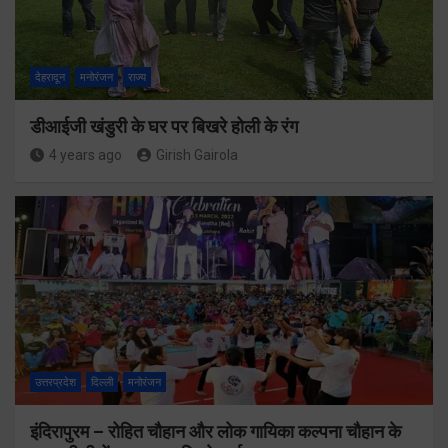
देहरादून
मनोरंजन
राज्य
डीआईजी खंडुरी के घर पर बिखरे होली के रंग
4 years ago
Girish Gairola
उत्तरप्रदेश
दिल्ली
मनोरंजन
इंदिरापुरम – रोहित चौहान और लोक गायिका कल्पना चौहान के