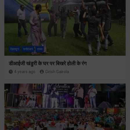
देहरादून
मनोरंजन
राज्य
डीआईजी खंडुरी के घर पर बिखरे होली के रंग
4 years ago
Girish Gairola