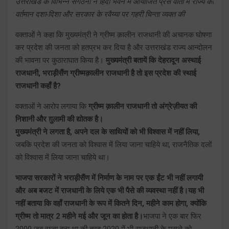
उत्तराखंड के विभिन्न संगठनों ने हिंदी भवन में आयोजित प्रेस वार्ता में राज्य की
वर्तमान दशा-दिशा और सरकार के रवैय्या पर गहरी चिन्ता व्यक्त की
वक्ताओं ने कहा कि मुख्यमंत्री ने ग्रीष्म क़ालीन राजधानी की अचानक घोषणा
कर प्रदेश की जनता को हतप्रभ कर दिया है और उत्तराखंड राज्य आन्दोलन
की भावना पर कुठाराघात किया है।
मुख्यमंत्री बतायें कि देहरादून अस्थाई
राजधानी, भराड़ीसैंण ग्रीष्मक़ालीन राजधानी है तो इस प्रदेश की स्थाई
राजधानी कहाँ है?
वक्ताओं ने आरोप लगाया कि
ग्रीष्म क़ालीन राजधानी तो अंग्रेज़ीयत की
निशानी और ग़ुलामी की द्योतक है।
मुख्यमंत्री ने लगता है, अपने दल के साथियों को भी विश्वास में नहीं लिया,
जबकि प्रदेश की जनता को विश्वास में लिया जाना चाहिये था, राजनैतिक दलों
को विश्वास में लिया जाना चाहिये था।
भाजपा सरकारों ने भराड़ीसैंण में निर्माण के नाम पर एक ईंट भी नहीं लगायी
और अब बजट में राजधानी के लिये एक भी पैसे की व्यवस्था नहीं है।यह भी
नहीं बताया कि वहाँ राजधानी के रूप में कितने दिन, महीने काम होगा, क्योंकि
ग्रीष्म तो मात्र 2 महीने मई और जून का होता है।
भाजपा ने एक बार फिर
2000 जब राज्य बना था की तरह 2020 में भी राजधानी के मसले को