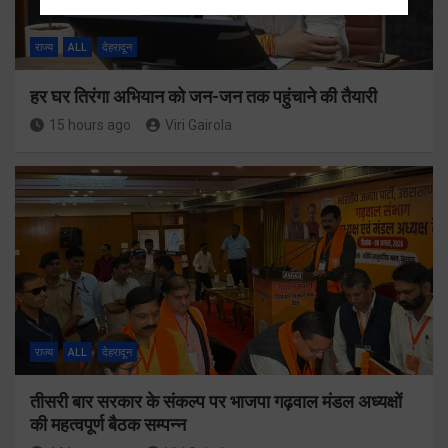
राज्य
ALL
देहरादून
हर घर तिरंगा अभियान को जन-जन तक पहुंचाने की तैयारी
15 hours ago
Viri Gairola
राज्य
ALL
देहरादून
तीसरी बार सरकार के संकल्प पर भाजपा गढ़वाल मंडल अध्यक्षों
की महत्वपूर्ण बैठक सम्पन्न