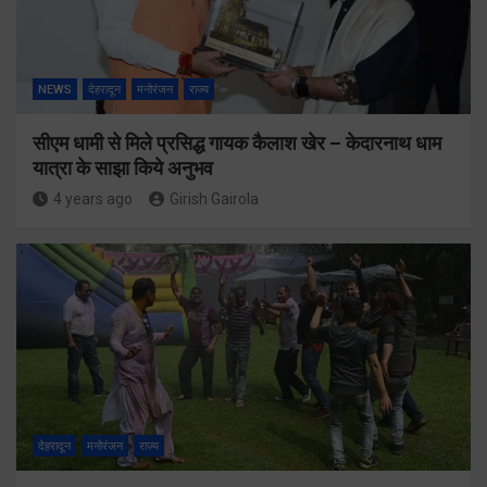
NEWS
देहरादून
मनोरंजन
राज्य
सीएम धामी से मिले प्रसिद्ध गायक कैलाश खेर – केदारनाथ धाम
यात्रा के साझा किये अनुभव
4 years ago
Girish Gairola
देहरादून
मनोरंजन
राज्य