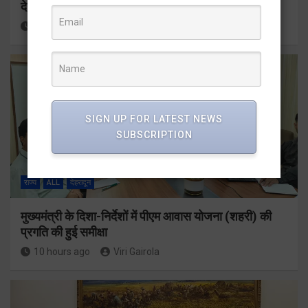
देहरादून-मसूरी के नियोजित विकास को मिलेगी रफ्तार
10 hours ago
Viri Gairola
SIGN UP FOR LATEST NEWS
SUBSCRIPTION
राज्य
ALL
देहरादून
मुख्यमंत्री के दिशा-निर्देशों में पीएम आवास योजना (शहरी) की
प्रगति की हुई समीक्षा
10 hours ago
Viri Gairola