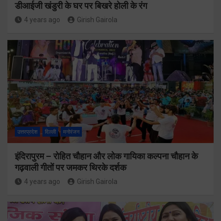
डीआईजी खंडुरी के घर पर बिखरे होली के रंग
4 years ago
Girish Gairola
उत्तरप्रदेश
दिल्ली
मनोरंजन
इंदिरापुरम – रोहित चौहान और लोक गायिका कल्पना चौहान के
गढ़वाली गीतों पर जमकर थिरके दर्शक
4 years ago
Girish Gairola