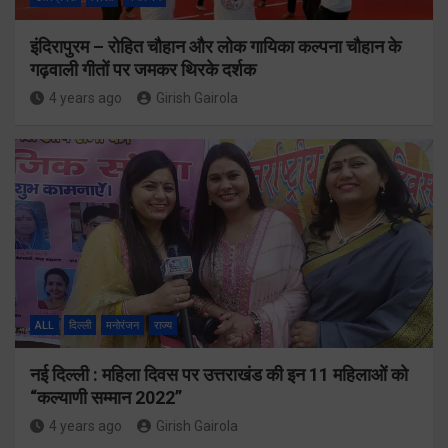
इंदिरापुरम – रोहित चौहान और लोक गायिका कल्पना चौहान के
गढ़वाली गीतों पर जमकर थिरके दर्शक
4 years ago
Girish Gairola
ALL
दिल्ली
मनोरंजन
राज्य
नई दिल्ली : महिला दिवस पर उत्तराखंड की इन 11 महिलाओं को
“कल्याणी सम्मान 2022”
4 years ago
Girish Gairola