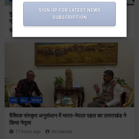
SIGN UP FOR LATEST NEWS
मुख्यमंत्री के दिशा-निर्देशों में पीएम आवास योजना (शहरी) की
SUBSCRIPTION
प्रगति की हुई समीक्षा
15 hours ago
Viri Gairola
राज्य
ALL
देहरादून
वैश्विक संस्कृत अनुसंधान में भारत-नेपाल पहल का उत्तराखंड ने
किया नेतृत्व
17 hours ago
Viri Gairola