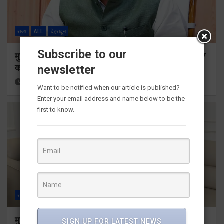
राज्य
ALL
देहरादून
Subscribe to our
मुख्यमंत्री ने प्रदान की विभिन्न विकास योजनाओं के लिए 1967
करोड़ की वित्तीय स्वीकृति
newsletter
11 hours ago
Viri Gairola
Want to be notified when our article is published?
Enter your email address and name below to be the
first to know.
राज्य
ALL
देहरादून
मुख्यमंत्री से महानिदेशक एनसीसी ने की शिष्टाचार भेंट
SIGN UP FOR LATEST NEWS