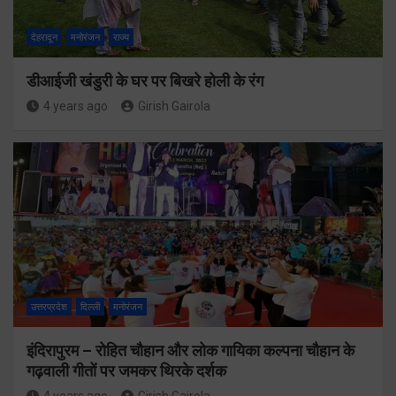
देहरादून
मनोरंजन
राज्य
डीआईजी खंडुरी के घर पर बिखरे होली के रंग
4 years ago
Girish Gairola
उत्तरप्रदेश
दिल्ली
मनोरंजन
इंदिरापुरम – रोहित चौहान और लोक गायिका कल्पना चौहान के
गढ़वाली गीतों पर जमकर थिरके दर्शक