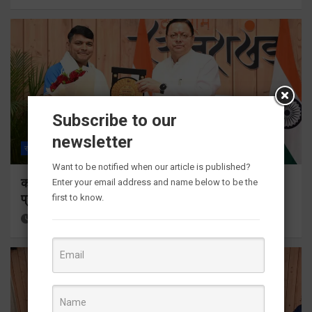
Subscribe to our
newsletter
राज्य
ALL
देहरादून
Want to be notified when our article is published?
कॉमनवेल्थ गेम्स 2026 के उत्तराखंड के पदक विजेताओं और
Enter your email address and name below to be the
प्रशिक्षकों को मुख्यमंत्री धामी ने किया सम्मानित
first to know.
19 hours ago
Viri Gairola