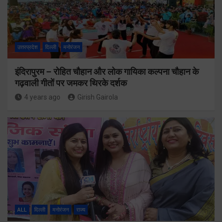
उत्तरप्रदेश
दिल्ली
मनोरंजन
इंदिरापुरम – रोहित चौहान और लोक गायिका कल्पना चौहान के
गढ़वाली गीतों पर जमकर थिरके दर्शक
4 years ago
Girish Gairola
ALL
दिल्ली
मनोरंजन
राज्य