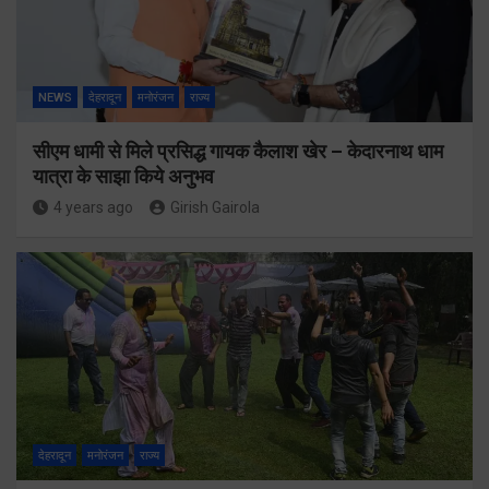
NEWS
देहरादून
मनोरंजन
राज्य
सीएम धामी से मिले प्रसिद्ध गायक कैलाश खेर – केदारनाथ धाम
यात्रा के साझा किये अनुभव
4 years ago
Girish Gairola
देहरादून
मनोरंजन
राज्य