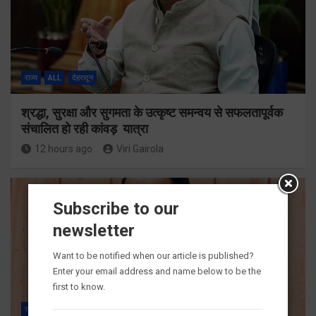
राज्य
ALL
देहरादून
श्रद्धा, सुरक्षा और सुगमता के उत्कृष्ट समन्वय से सफलतापूर्वक
संचालित हो रही कांवड़ यात्रा
12 hours ago
Viri Gairola
Subscribe to our
newsletter
Want to be notified when our article is published?
Enter your email address and name below to be the
first to know.
राज्य
ALL
देहरादून