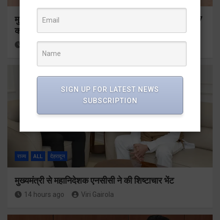
मुख्यमंत्री ने प्रदान की विभिन्न विकास योजनाओं के लिए 1967
करोड़ की वित्तीय स्वीकृति
12 hours ago
Viri Gairola
SIGN UP FOR LATEST NEWS
SUBSCRIPTION
राज्य
ALL
देहरादून
मुख्यमंत्री से महानिदेशक एनसीसी ने की शिष्टाचार भेंट
14 hours ago
Viri Gairola