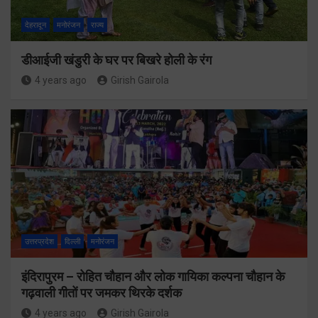
देहरादून
मनोरंजन
राज्य
डीआईजी खंडुरी के घर पर बिखरे होली के रंग
4 years ago
Girish Gairola
उत्तरप्रदेश
दिल्ली
मनोरंजन
इंदिरापुरम – रोहित चौहान और लोक गायिका कल्पना चौहान के
गढ़वाली गीतों पर जमकर थिरके दर्शक
4 years ago
Girish Gairola