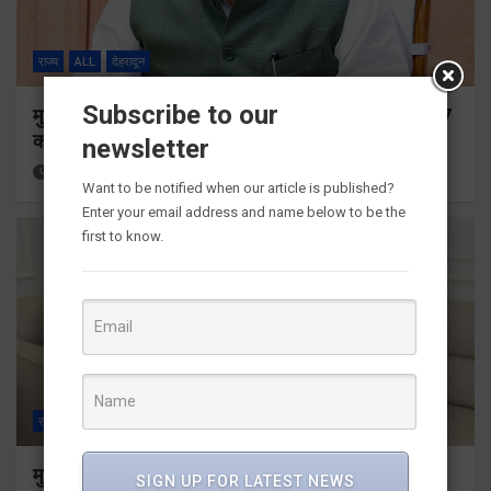
राज्य
ALL
देहरादून
Subscribe to our
मुख्यमंत्री ने प्रदान की विभिन्न विकास योजनाओं के लिए 1967
करोड़ की वित्तीय स्वीकृति
newsletter
5 hours ago
Viri Gairola
Want to be notified when our article is published?
Enter your email address and name below to be the
first to know.
राज्य
ALL
देहरादून
मुख्यमंत्री से महानिदेशक एनसीसी ने की शिष्टाचार भेंट
SIGN UP FOR LATEST NEWS