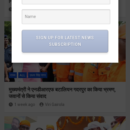
गिरफ्तार
6 days ago
Viri Gairola
SIGN UP FOR LATEST NEWS
SUBSCRIPTION
राज्य
ALL
उधम सिंह नगर
मुख्यमंत्री ने एनडीआरएफ बटालियन गदरपुर का किया भ्रमण,
जवानों से किया संवाद
1 week ago
Viri Gairola