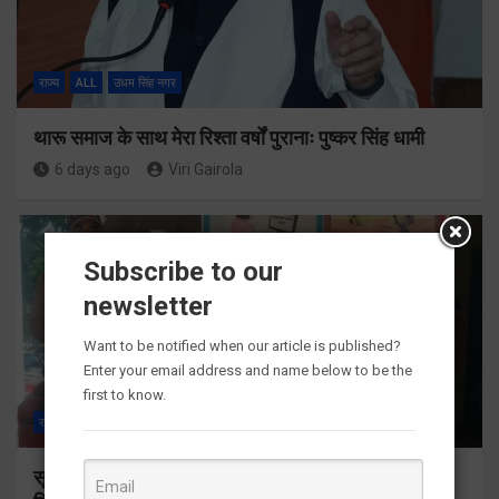
राज्य
ALL
उधम सिंह नगर
थारू समाज के साथ मेरा रिश्ता वर्षों पुरानाः पुष्कर सिंह धामी
6 days ago
Viri Gairola
Subscribe to our
newsletter
Want to be notified when our article is published?
Enter your email address and name below to be the
first to know.
राज्य
ALL
क्राइम
देहरादून
सृष्टि कंडारी दहेज हत्या प्रकरण में पति सौरभ व ननद सुरभी