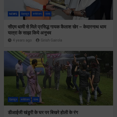
NEWS
देहरादून
मनोरंजन
राज्य
सीएम धामी से मिले प्रसिद्ध गायक कैलाश खेर – केदारनाथ धाम
यात्रा के साझा किये अनुभव
4 years ago
Girish Gairola
देहरादून
मनोरंजन
राज्य
डीआईजी खंडुरी के घर पर बिखरे होली के रंग