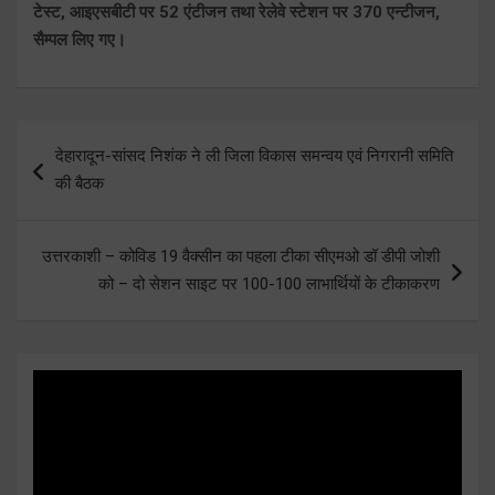
टेस्ट, आइएसबीटी पर 52 एंटीजन तथा रेलेवे स्टेशन पर 370 एन्टीजन,
सैम्पल लिए गए।
Post
देहारादून-सांसद निशंक ने ली जिला विकास समन्वय एवं निगरानी समिति
navigation
की बैठक
उत्तरकाशी – कोविड 19 वैक्सीन का पहला टीका सीएमओ डॉ डीपी जोशी
को – दो सेशन साइट पर 100-100 लाभार्थियों के टीकाकरण