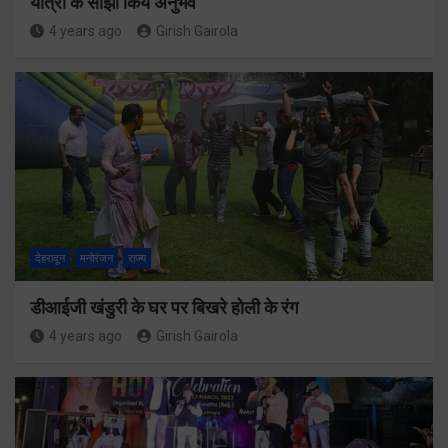
यात्रा के साझा किये अनुभव
4 years ago
Girish Gairola
देहरादून
मनोरंजन
राज्य
डीआईजी खंडुरी के घर पर बिखरे होली के रंग
4 years ago
Girish Gairola