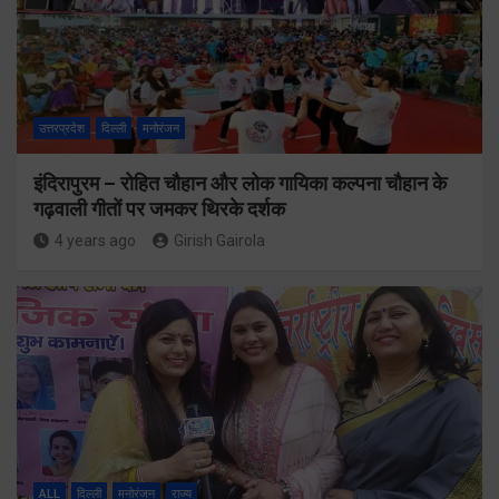
उत्तरप्रदेश
दिल्ली
मनोरंजन
इंदिरापुरम – रोहित चौहान और लोक गायिका कल्पना चौहान के
गढ़वाली गीतों पर जमकर थिरके दर्शक
4 years ago
Girish Gairola
ALL
दिल्ली
मनोरंजन
राज्य