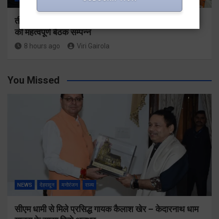
तीसरी बार सरकार के संकल्प पर भाजपा गढ़वाल मंडल अध्यक्षों
की महत्वपूर्ण बैठक सम्पन्न
8 hours ago
Viri Gairola
You Missed
NEWS
देहरादून
मनोरंजन
राज्य
सीएम धामी से मिले प्रसिद्ध गायक कैलाश खेर – केदारनाथ धाम