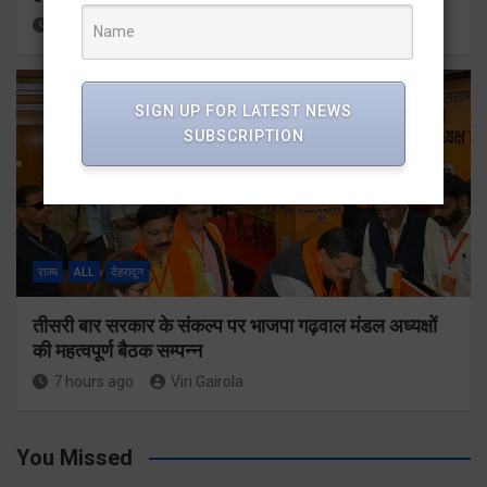
6 hours ago
Viri Gairola
SIGN UP FOR LATEST NEWS
SUBSCRIPTION
राज्य
ALL
देहरादून
तीसरी बार सरकार के संकल्प पर भाजपा गढ़वाल मंडल अध्यक्षों
की महत्वपूर्ण बैठक सम्पन्न
7 hours ago
Viri Gairola
You Missed