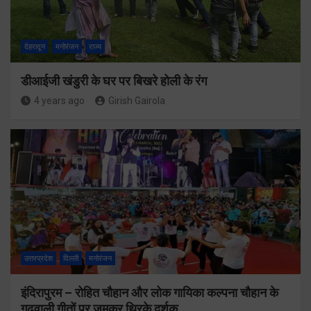
देहरादून
मनोरंजन
राज्य
डीआईजी खंडुरी के घर पर बिखरे होली के रंग
4 years ago
Girish Gairola
उत्तरप्रदेश
दिल्ली
मनोरंजन
इंदिरापुरम – रोहित चौहान और लोक गायिका कल्पना चौहान के
गढ़वाली गीतों पर जमकर थिरके दर्शक