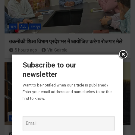
राज्य
ALL
देहरादून
तकनीकी शिक्षा विभाग प्रदेशभर में आयोजित करेगा रोजगार मेले
5 hours ago
Viri Gairola
Subscribe to our
newsletter
Want to be notified when our article is published?
Enter your email address and name below to be the
first to know.
राज्य
ALL
देहरादून
हर घर तिरंगा अभियान को जन-जन तक पहुंचाने की तैयारी