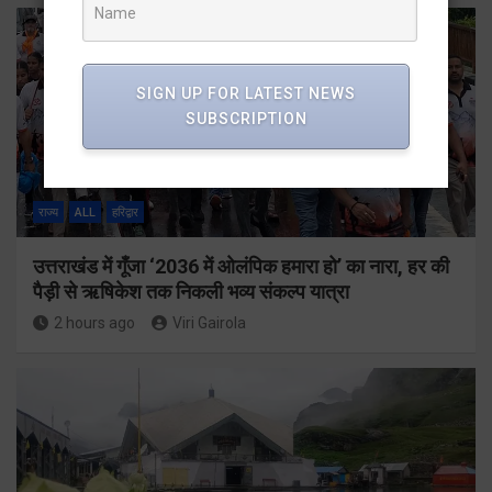
SIGN UP FOR LATEST NEWS
SUBSCRIPTION
राज्य
ALL
हरिद्वार
उत्तराखंड में गूँजा ‘2036 में ओलंपिक हमारा हो’ का नारा, हर की
पैड़ी से ऋषिकेश तक निकली भव्य संकल्प यात्रा
2 hours ago
Viri Gairola