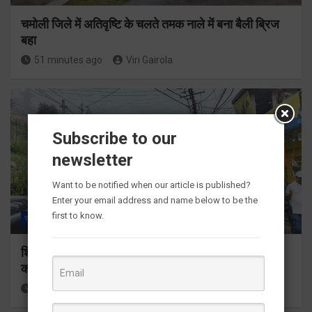
चमोली जिले में अतिवृष्टि के चलते तमक नाले में बना बैली ब्रिज
बहा
51 minutes ago
Viri Gairola
Subscribe to our
newsletter
Want to be notified when our article is published?
Enter your email address and name below to be the
first to know.
राज्य
ALL
देहरादून
पौड़ी गढ़वाल
शिक्षा मंत्री डाॅ. रावत ने पौड़ी से किया ‘हर घर तिरंगा’ अभियान
का शुभारम्भ
2 hours ago
Viri Gairola