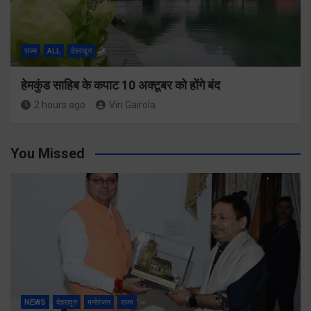
राज्य
ALL
देहरादून
हेमकुंड साहिब के कपाट 10 अक्टूबर को होंगे बंद
2 hours ago
Viri Gairola
You Missed
NEWS
देहरादून
मनोरंजन
राज्य