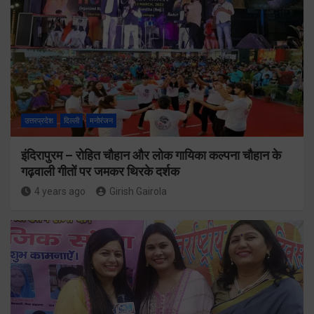
उत्तरप्रदेश
दिल्ली
मनोरंजन
इंदिरापुरम – रोहित चौहान और लोक गायिका कल्पना चौहान के
गढ़वाली गीतों पर जमकर थिरके दर्शक
4 years ago
Girish Gairola