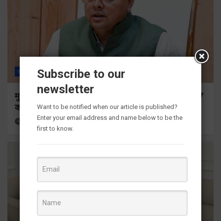
Subscribe to our
राज्य
ALL
देहरादून
newsletter
मुख्यमंत्री ने प्रदान की विभिन्न विकास योजनाओं के लिए 1967
करोड़ की वित्तीय स्वीकृति
Want to be notified when our article is published?
Enter your email address and name below to be the
15 hours ago
Viri Gairola
first to know.