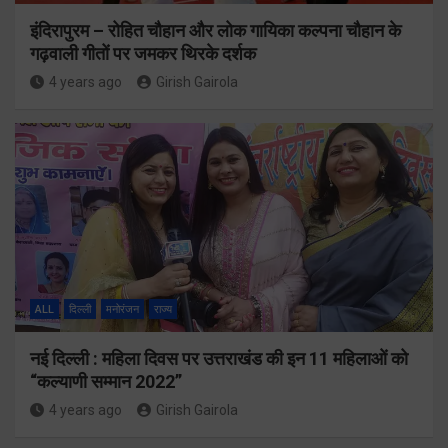
इंदिरापुरम – रोहित चौहान और लोक गायिका कल्पना चौहान के
गढ़वाली गीतों पर जमकर थिरके दर्शक
4 years ago
Girish Gairola
ALL
दिल्ली
मनोरंजन
राज्य
नई दिल्ली : महिला दिवस पर उत्तराखंड की इन 11 महिलाओं को
“कल्याणी सम्मान 2022”
4 years ago
Girish Gairola