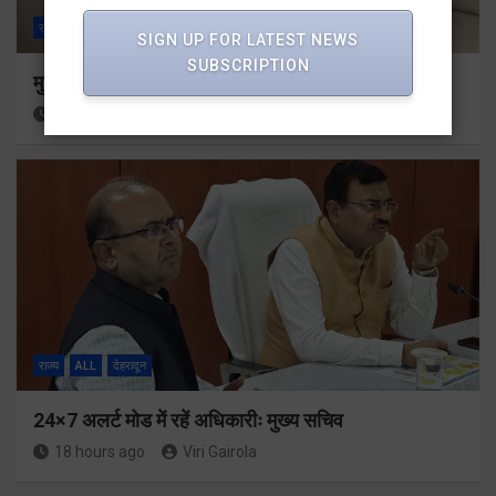
राज्य
ALL
देहरादून
SIGN UP FOR LATEST NEWS
SUBSCRIPTION
मुख्यमंत्री से महानिदेशक एनसीसी ने की शिष्टाचार भेंट
17 hours ago
Viri Gairola
राज्य
ALL
देहरादून
24×7 अलर्ट मोड में रहें अधिकारीः मुख्य सचिव
18 hours ago
Viri Gairola