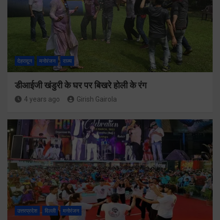
देहरादून
मनोरंजन
राज्य
डीआईजी खंडुरी के घर पर बिखरे होली के रंग
4 years ago
Girish Gairola
उत्तरप्रदेश
दिल्ली
मनोरंजन