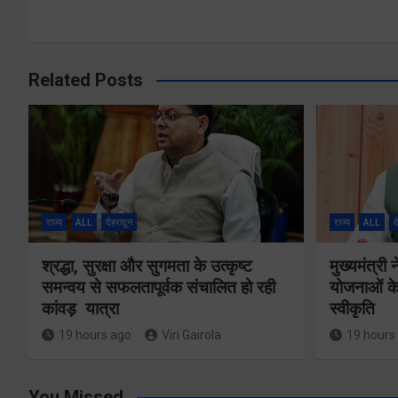
Related Posts
राज्य
ALL
देहरादून
राज्य
ALL
द
श्रद्धा, सुरक्षा और सुगमता के उत्कृष्ट
मुख्यमंत्री
समन्वय से सफलतापूर्वक संचालित हो रही
योजनाओं के
कांवड़ यात्रा
स्वीकृति
19 hours ago
Viri Gairola
19 hours
You Missed