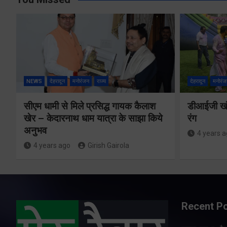
NEWS
देहरादून
मनोरंजन
राज्य
देहरादून
मनोरंज
सीएम धामी से मिले प्रसिद्ध गायक कैलाश
डीआईजी खंड
खेर – केदारनाथ धाम यात्रा के साझा किये
रंग
अनुभव
4 years 
4 years ago
Girish Gairola
Recent P