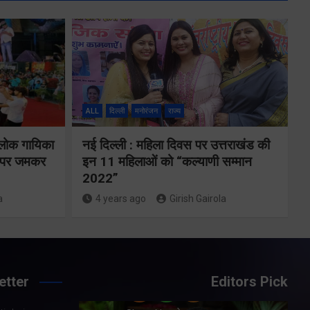
मुख्यमंत्री ने
्षा और
प्रदान की विभिन्न
विकास योजनाओं
ALL
दिल्ली
मनोरंजन
राज्य
्वय
के लिए 1967
 लोक गायिका
नई दिल्ली : महिला दिवस पर उत्तराखंड की
र्वक
करोड़ की वित्तीय
ों पर जमकर
इन 11 महिलाओं को “कल्याणी सम्मान
रही
2022”
स्वीकृति
ा
a
4 years ago
Girish Gairola
Share Now
etter
Editors Pick
Share Nowदेहरादून।