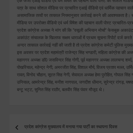
एक फर्जी एआई वीडियो एवं धर्म विषेश की पहचान वाली पोस्ट को सोशल मीडिया 
पत्र के साथ सोशल मीडिया पर प्रचारित एआई वीडियो एवं धार्मिक पहचान वाली 
असामाजिक तत्वों पर तत्काल नियमानुसार कार्रवाई करने की आवश्यकता है। सो
मीडिया पर उपरोक्त वीडियो एवं धर्म विषेश की पहचान वाली पोस्ट प्रचारित-प
प्रदेश कांग्रेस अध्यक्ष ने मांग की कि ‘‘वसूली अभियान मोर्चा’’ फेसबुक अकाउंट
अकांउंट संचालक के खिलाफ सक्षम धाराओं में प्रथम सूचना रिपोर्ट दर्ज करते
अन्दर तत्काल कार्रवाई नहीं की जाती है तो प्रदेश कांग्रेस कमेटी पुलिस मुख्
इस अवसर पर प्रदेश महामंत्री राजेन्द्र सिंह भण्डारी, महिला कांग्रेस की अध्यक्ष
महानगर अध्यक्ष डॉ0 जसविन्दर सिंह गोगी, पूर्व महानगर अध्यक्ष लालचन्द शर्मा, स
पोखरियाल, महेन्द्र नेगी, अमरजीत सिंह, विशाल मौर्य, विजय प्रताप मल्ल, उर्म
रावत, विनोद चौहान, सूरत सिह नेगी, सेवादल अध्यक्ष हेमा पुरोहित, गोपाल सि
उनियाल, आमरेन्द्र सिंह, मनीश नागपाल, जगदीश धीमान, सुरेन्द्र रांगड़, यषप
बन्टू भट्ट, सुनित सिंह राठौर, बलवीर सिंह पंवार मौजूद थे।
Post
प्रदेश कांग्रेस मुख्यालय में मनाया गया पार्टी का स्थापना दिवस
navigation