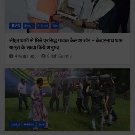
NEWS
देहरादून
मनोरंजन
राज्य
सीएम धामी से मिले प्रसिद्ध गायक कैलाश खेर – केदारनाथ धाम
यात्रा के साझा किये अनुभव
4 years ago
Girish Gairola
देहरादून
मनोरंजन
राज्य