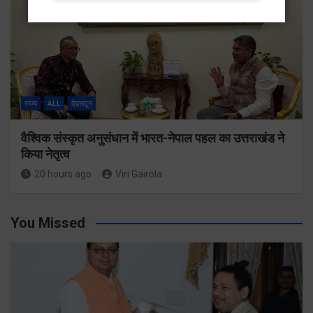
राज्य
ALL
देहरादून
वैश्विक संस्कृत अनुसंधान में भारत-नेपाल पहल का उत्तराखंड ने
किया नेतृत्व
20 hours ago
Viri Gairola
You Missed