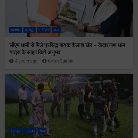
NEWS
देहरादून
मनोरंजन
राज्य
सीएम धामी से मिले प्रसिद्ध गायक कैलाश खेर – केदारनाथ धाम
यात्रा के साझा किये अनुभव
4 years ago
Girish Gairola
देहरादून
मनोरंजन
राज्य