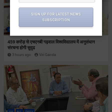
SIGN UP FOR LATEST NEWS
SUBSCRIPTION
राज्य
ALL
देहरादून
459 करोड़ से एचएनबी गढ़वाल विश्वविद्यालय में अनुसंधान
संरचना होगी सुदृढ
3 hours ago
Viri Gairola
राज्य
ALL
देहरादून