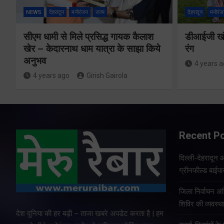
NEWS
देहरादून
मनोरंजन
राज्य
देहरादून
मनोरंज
सीएम धामी से मिले प्रसिद्ध गायक कैलाश
डीआईजी खंड
खेर – केदारनाथ धाम यात्रा के साझा किये
रंग
अनुभव
4 years 
4 years ago
Girish Gairola
Recent P
दिल्ली-देहरादून 
ग्रीनफील्ड बाईप
जिला निर्वाचन 
शिविर की व्यवस्
देश दुनिया की हर बड़ी – ताजा खबरे अपडेट करता है | हम