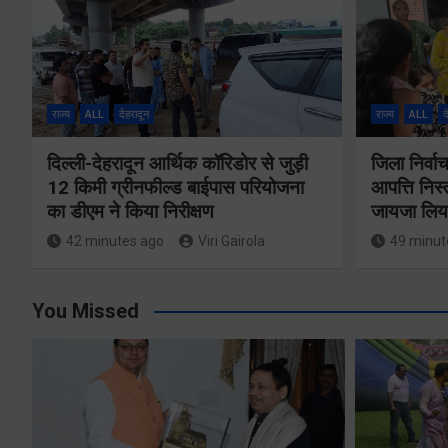
राज्य
ALL
देहरादून
राज्य
ALL
द
दिल्ली-देहरादून आर्थिक कॉरिडोर से जुड़ी
जिला निर्
12 किमी ग्रीनफील्ड बाईपास परियोजना
आपत्ति निस
का डीएम ने किया निरीक्षण
जायजा लिय
42 minutes ago
Viri Gairola
49 minut
You Missed