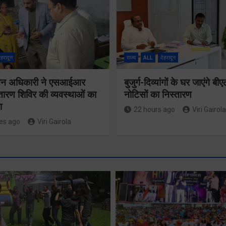
ेहरादून
राज्य
ALL
देहरादून
वाचन अधिकारी ने एसआईआर
बुजुर्ग-दिव्यांगों के घर जाएंगे बी
्तारण शिविर की व्यवस्थाओं का
नोटिसों का निस्तारण
ा
22 hours ago
Viri Gairola
es ago
Viri Gairola
एमडीडीए बोर्ड
बैठक में 25
विकास प्रस्तावों