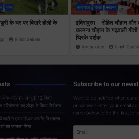
को मिली मंजूरी,
न
राज्य
उत्तरप्रदेश
दिल्ली
मनोरंजन
देहरादून-मसूरी के
दिल्ली-देहरा
ुरी के घर पर बिखरे होली के
इंदिरापुरम – रोहित चौहान और
नियोजित विकास
आर्थिक कॉर
कल्पना चौहान के गढ़वाली गीत
को मिलेगी रफ्तार
से जुड़ी 12
थिरके दर्शक
ago
Girish Gairola
ग्रीनफील्ड
4 years ago
Girish Gairol
Share Now
बाईपास
परियोजना क
डीएम ने किय
osts
Subscribe to our newsl
Share Nowदेहरादून। मसूरी-
निरीक्षण
देहरादून विकास प्राधिकरण
आर्थिक कॉरिडोर से जुड़ी 12 किमी
Want to be notified when our art
(एमडीडीए) की 114वीं बोर्ड बैठक
published? Enter your email ad
ास परियोजना का डीएम ने किया निरीक्षण
बुधवार को गढ़वाल आयुक्त एवं
Share Now
name below to be the first to k
प्राधिकरण अध्यक्ष आनन्द स्वरूप
अधिकारी ने एसआईआर आपत्ति निस्तारण
की अध्यक्षता में आयोजित हुई।
थाओं का जायजा लिया
बैठक में शहर और आसपास के…