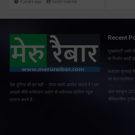
4 years ago
Girish Gairola
Recent P
मुख्यमंत्री धामी न
के निर्माण कार्यों 
मतदाता सुनवाई में 
का शत-प्रतिशत प
देश दुनिया की हर बड़ी – ताजा खबरे अपडेट करता है | हम
खेल महाकुंभ 2026
आपको सीधे मनोरंजन उद्योग से नवीनतम ब्रेकिंग न्यूज
चैंम्पियनशिप ट्रॉ
प्रदान करते हैं।