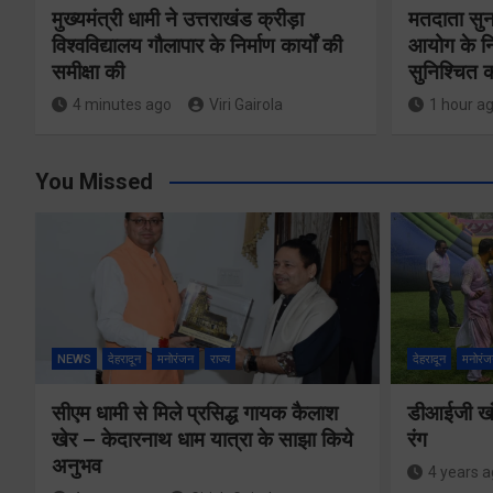
मुख्यमंत्री धामी ने उत्तराखंड क्रीड़ा
मतदाता सुनवा
विश्वविद्यालय गौलापार के निर्माण कार्यों की
आयोग के नि
समीक्षा की
सुनिश्चित क
4 minutes ago
Viri Gairola
1 hour a
You Missed
NEWS
देहरादून
मनोरंजन
राज्य
देहरादून
मनोरंज
सीएम धामी से मिले प्रसिद्ध गायक कैलाश
डीआईजी खंड
खेर – केदारनाथ धाम यात्रा के साझा किये
रंग
अनुभव
4 years 