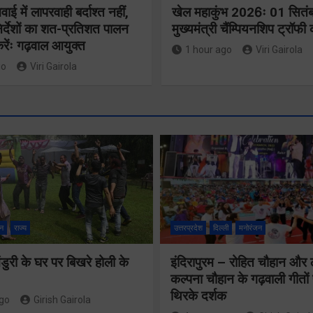
ई में लापरवाही बर्दाश्त नहीं,
खेल महाकुंभ 2026ः 01 सितंब
र्देशों का शत-प्रतिशत पालन
मुख्यमंत्री चैंम्पियनशिप ट्रॉफी
रेंः गढ़वाल आयुक्त
1 hour ago
Viri Gairola
go
Viri Gairola
मुख्यमंत्री ध
मुख्य सचिव ने
उत्तराखंड क्
कौशल विकास एवं
विश्वविद्याल
रोजगार से
न
राज्य
उत्तरप्रदेश
दिल्ली
मनोरंजन
गौलापार के न
संबंधित योजनाओं
ुरी के घर पर बिखरे होली के
इंदिरापुरम – रोहित चौहान और
कार्यों की समी
कल्पना चौहान के गढ़वाली गीत
की समीक्षा की
की
थिरके दर्शक
ago
Girish Gairola