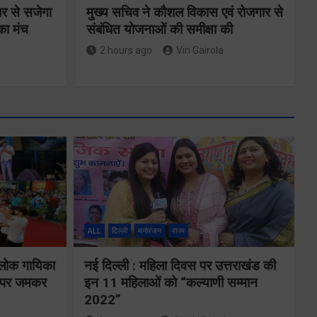
र से सजेगा
मुख्य सचिव ने कौशल विकास एवं रोजगार से
 का मंच
संबंधित योजनाओं की समीक्षा की
2 hours ago
Viri Gairola
मतदाता सुनवाई में
ामी ने
लापरवाही बर्दाश्त
रीड़ा
नहीं, आयोग के
य
ALL
दिल्ली
मनोरंजन
राज्य
निर्देशों का शत-
िर्माण
प्रतिशत पालन
 लोक गायिका
नई दिल्ली : महिला दिवस पर उत्तराखंड की
क्षा
ों पर जमकर
इन 11 महिलाओं को “कल्याणी सम्मान
सुनिश्चित करेंः
2022”
गढ़वाल आयुक्त