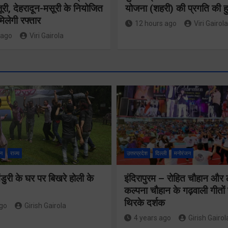
ूरी, देहरादून-मसूरी के नियोजित
योजना (शहरी) की प्रगति की हु
िलेगी रफ्तार
12 hours ago
Viri Gairola
 ago
Viri Gairola
बुजुर्ग-दिव्यांग
घर जाएंगे
वैश्विक संस्कृत
न
राज्य
उत्तरप्रदेश
दिल्ली
मनोरंजन
बीएलओ, करें
अनुसंधान में
ुरी के घर पर बिखरे होली के
इंदिरापुरम – रोहित चौहान और
नोटिसों का
भारत-नेपाल पहल
कल्पना चौहान के गढ़वाली गीत
निस्तारण
थिरके दर्शक
का उत्तराखंड ने
ago
Girish Gairola
4 years ago
Girish Gairol
किया नेतृत्व