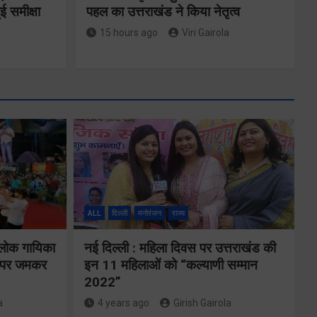
ई समीक्षा
पहल का उत्तराखंड ने किया नेतृत्व
15 hours ago
Viri Gairola
एमडीडीए बोर्ड
बैठक में 25
विकास प्रस्तावों
ों के
को मिली मंजूरी,
ALL
दिल्ली
मनोरंजन
राज्य
देहरादून-मसूरी के
गे
 लोक गायिका
नई दिल्ली : महिला दिवस पर उत्तराखंड की
नियोजित विकास
ों पर जमकर
इन 11 महिलाओं को “कल्याणी सम्मान
को मिलेगी रफ्तार
2022”
a
4 years ago
Girish Gairola
Share Now