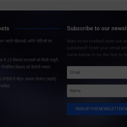
Share Now
Share Now
osts
Subscribe to our newsl
Share Nowदेहरादून।
निर्वाचन अधिकारी डॉ.
 के घर जाएंगे बीएलओ, करेंगे नोटिसों का
Want to be notified when our art
Share Nowदेहरादून। प्रदेश
बी.वी.आर.सी. पुरुषोत्तम 
published? Enter your email ad
के संस्कृत शिक्षा सचिव दीपक
को कुमांऊ-गढ़वाल के 
name below to be the first to k
कुमार गैरोला ने नई दिल्ली स्थित
आयुक्तों सहित सभी जनप
क में 25 विकास प्रस्तावों को मिली मंजूरी,
नेपाल दूतावास में नेपाल के
जिलाधिकारियों के साथ 
े नियोजित विकास को मिलेगी रफ्तार
कार्यवाहक राजदूत महामहिम डॉ.
कांन्फ्रेंस कर विशेष ग
शा-निर्देशों में पीएम आवास योजना (शहरी)
सुरेन्द्र थापा से शिष्टाचार भेंट
पुनरीक्षण अभियान की…
समीक्षा
की। इस…