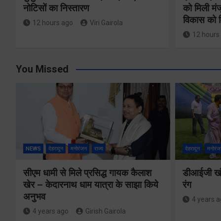
नोटिसों का निस्तारण
को मिली मंज
विकास को म
12 hours ago
Viri Gairola
12 hours
You Missed
NEWS
देहरादून
मनोरंजन
राज्य
देहरादून
मनोरंज
सीएम धामी से मिले प्रसिद्ध गायक कैलाश
डीआईजी खंड
खेर – केदारनाथ धाम यात्रा के साझा किये
रंग
अनुभव
4 years 
4 years ago
Girish Gairola