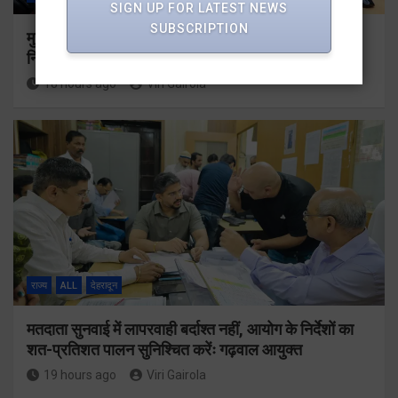
SIGN UP FOR LATEST NEWS
SUBSCRIPTION
मुख्यमंत्री धामी ने उत्तराखंड क्रीड़ा विश्वविद्यालय गौलापार के
निर्माण कार्यों की समीक्षा की
18 hours ago
Viri Gairola
राज्य
ALL
देहरादून
मतदाता सुनवाई में लापरवाही बर्दाश्त नहीं, आयोग के निर्देशों का
शत-प्रतिशत पालन सुनिश्चित करेंः गढ़वाल आयुक्त
19 hours ago
Viri Gairola