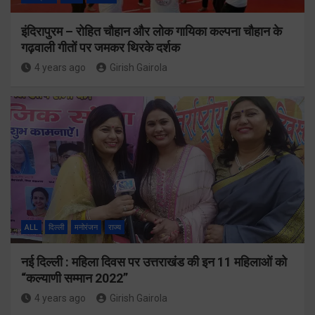
इंदिरापुरम – रोहित चौहान और लोक गायिका कल्पना चौहान के
गढ़वाली गीतों पर जमकर थिरके दर्शक
4 years ago
Girish Gairola
ALL
दिल्ली
मनोरंजन
राज्य
नई दिल्ली : महिला दिवस पर उत्तराखंड की इन 11 महिलाओं को
“कल्याणी सम्मान 2022”
4 years ago
Girish Gairola