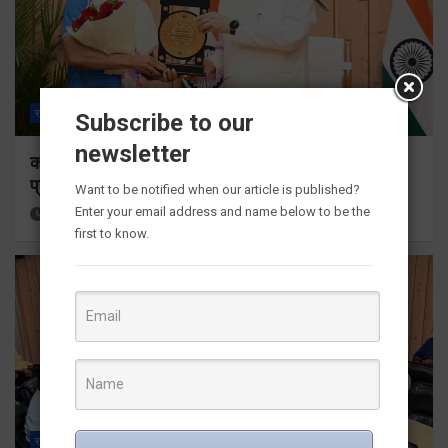
राज्य
ALL
देहरादून
Subscribe to our
newsletter
कॉमनवेल्थ गेम्स 2026 के उत्तराखंड के पदक विजेताओं और
प्रशिक्षकों को मुख्यमंत्री धामी ने किया सम्मानित
Want to be notified when our article is published?
Enter your email address and name below to be the
18 hours ago
Viri Gairola
first to know.
राज्य
ALL
देहरादून