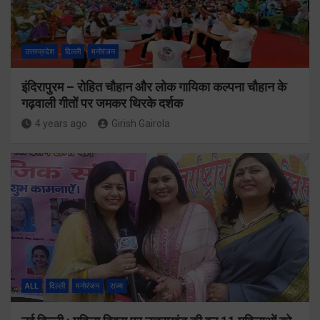
उत्तरप्रदेश
दिल्ली
मनोरंजन
इंदिरापुरम – रोहित चौहान और लोक गायिका कल्पना चौहान के
गढ़वाली गीतों पर जमकर थिरके दर्शक
4 years ago
Girish Gairola
ALL
दिल्ली
मनोरंजन
राज्य