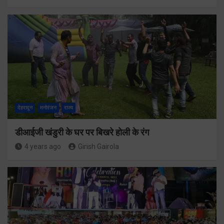
देहरादून
मनोरंजन
राज्य
डीआईजी खंडुरी के घर पर बिखरे होली के रंग
4 years ago
Girish Gairola