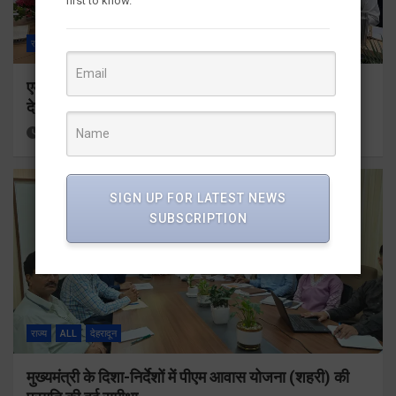
first to know.
राज्य
ALL
देहरादून
एमडीडीए बोर्ड बैठक में 25 विकास प्रस्तावों को मिली मंजूरी,
देहरादून-मसूरी के नियोजित विकास को मिलेगी रफ्तार
15 hours ago
Viri Gairola
SIGN UP FOR LATEST NEWS
SUBSCRIPTION
राज्य
ALL
देहरादून
मुख्यमंत्री के दिशा-निर्देशों में पीएम आवास योजना (शहरी) की