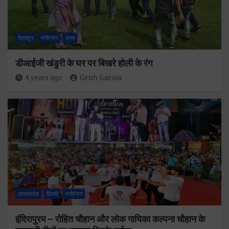
देहरादून
मनोरंजन
राज्य
डीआईजी खंडुरी के घर पर बिखरे होली के रंग
4 years ago
Girish Gairola
उत्तरप्रदेश
दिल्ली
मनोरंजन
इंदिरापुरम – रोहित चौहान और लोक गायिका कल्पना चौहान के