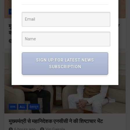
राज्य
ALL
देहरादून
मुख्यमंत्री ने प्रदान की विभिन्न विकास योजनाओं के लिए 1967
करोड़ की वित्तीय स्वीकृति
4 hours ago
Viri Gairola
SIGN UP FOR LATEST NEWS
SUBSCRIPTION
राज्य
ALL
देहरादून
मुख्यमंत्री से महानिदेशक एनसीसी ने की शिष्टाचार भेंट
6 hours ago
Viri Gairola