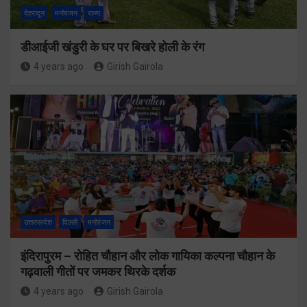
देहरादून
मनोरंजन
राज्य
डीआईजी खंडुरी के घर पर बिखरे होली के रंग
4 years ago
Girish Gairola
उत्तरप्रदेश
दिल्ली
मनोरंजन
इंदिरापुरम – रोहित चौहान और लोक गायिका कल्पना चौहान के
गढ़वाली गीतों पर जमकर थिरके दर्शक
4 years ago
Girish Gairola