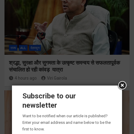
राज्य
ALL
देहरादून
श्रद्धा, सुरक्षा और सुगमता के उत्कृष्ट समन्वय से सफलतापूर्वक
संचालित हो रही कांवड़ यात्रा
4 hours ago
Viri Gairola
Subscribe to our
newsletter
Want to be notified when our article is published?
Enter your email address and name below to be the
first to know.