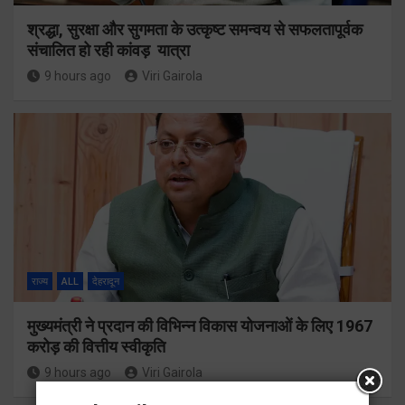
श्रद्धा, सुरक्षा और सुगमता के उत्कृष्ट समन्वय से सफलतापूर्वक
संचालित हो रही कांवड़ यात्रा
9 hours ago
Viri Gairola
राज्य
ALL
देहरादून
मुख्यमंत्री ने प्रदान की विभिन्न विकास योजनाओं के लिए 1967
करोड़ की वित्तीय स्वीकृति
9 hours ago
Viri Gairola