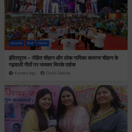
उत्तरप्रदेश
दिल्ली
मनोरंजन
इंदिरापुरम – रोहित चौहान और लोक गायिका कल्पना चौहान के
गढ़वाली गीतों पर जमकर थिरके दर्शक
4 years ago
Girish Gairola