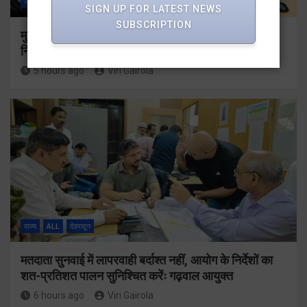
राज्य
ALL
देहरादून
SIGN UP FOR LATEST NEWS
SUBSCRIPTION
मुख्यमंत्री धामी ने उत्तराखंड क्रीड़ा विश्वविद्यालय गौलापार के
निर्माण कार्यों की समीक्षा की
5 hours ago
Viri Gairola
राज्य
ALL
देहरादून
मतदाता सुनवाई में लापरवाही बर्दाश्त नहीं, आयोग के निर्देशों का
शत-प्रतिशत पालन सुनिश्चित करेंः गढ़वाल आयुक्त
6 hours ago
Viri Gairola