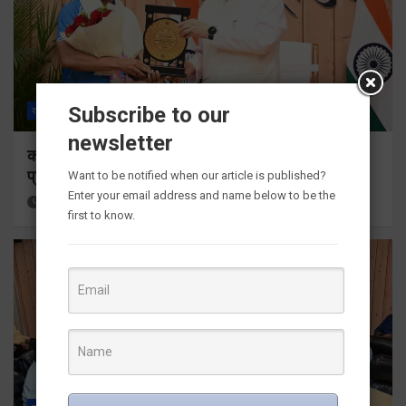
Subscribe to our
राज्य
ALL
देहरादून
newsletter
कॉमनवेल्थ गेम्स 2026 के उत्तराखंड के पदक विजेताओं और
प्रशिक्षकों को मुख्यमंत्री धामी ने किया सम्मानित
Want to be notified when our article is published?
Enter your email address and name below to be the
5 hours ago
Viri Gairola
first to know.