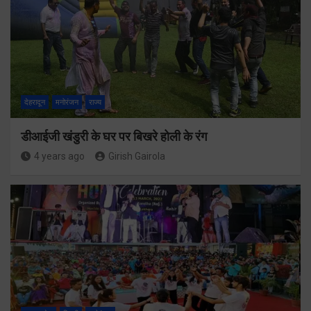
देहरादून
मनोरंजन
राज्य
डीआईजी खंडुरी के घर पर बिखरे होली के रंग
4 years ago
Girish Gairola