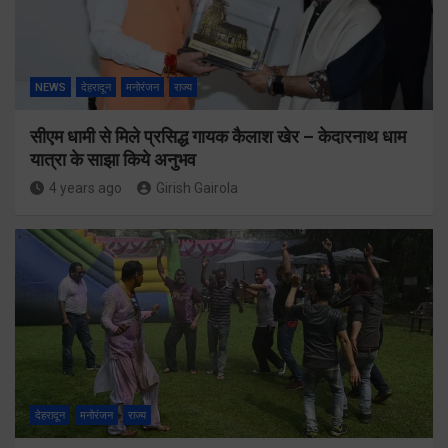
NEWS
देहरादून
मनोरंजन
राज्य
सीएम धामी से मिले प्रसिद्ध गायक कैलाश खेर – केदारनाथ धाम
यात्रा के साझा किये अनुभव
4 years ago
Girish Gairola
देहरादून
मनोरंजन
राज्य