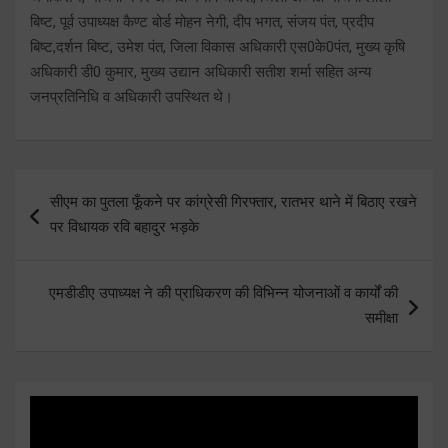
बिष्ट, पूर्व उपाध्यक्ष कैण्ट बोर्ड मोहन नेगी, दीप भगत, संजय पंत, प्रदीप
बिष्ट,दर्शन बिष्ट, उमेश पंत, जिला विकास अधिकारी एस0के0पंत, मुख्य कृषि
अधिकारी डी0 कुमार, मुख्य उद्यान अधिकारी सतीश शर्मा सहित अन्य
जनप्रतिनिधि व अधिकारी उपस्थित थे।
Post
सीएम का पुतला फूँकने पर कांग्रेसी गिरफ्तार, रातभर थाने में बिठाए रखने
navigation
पर विधायक रवि बहादुर भड़के
एमडीडीए उपाध्यक्ष ने की प्राधिकरण की विभिन्न योजनाओं व कार्यों की
समीक्षा