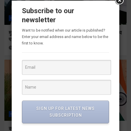
Subscribe to our
newsletter
राज्य
ALL
देहरादून
Want to be notified when our article is published?
मुख्य सचिव ने सभी बड़े प्रोजेक्ट्स का निर्माण कार्य नियमित समय
Enter your email address and name below to be the
पर पूर्ण किए जाने के निर्देश दिए
first to know.
8 hours ago
Viri Gairola
SIGN UP FOR LATEST NEWS
राज्य
ALL
देहरादून
SUBSCRIPTION
कॉमनवेल्थ गेम्स 2026 के उत्तराखंड के पदक विजेताओं और