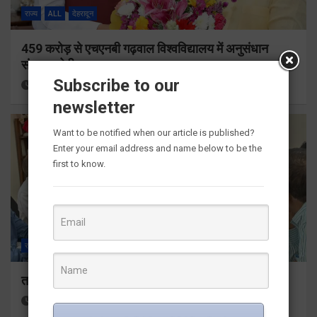
राज्य
ALL
देहरादून
459 करोड़ से एचएनबी गढ़वाल विश्वविद्यालय में अनुसंधान
संरचना होगी सुदृढ
Subscribe to our
14 hours ago
Viri Gairola
newsletter
Want to be notified when our article is published?
Enter your email address and name below to be the
first to know.
राज्य
ALL
देहरादून
तकनीकी शिक्षा विभाग प्रदेशभर में आयोजित करेगा रोजगार मेले
14 hours ago
Viri Gairola