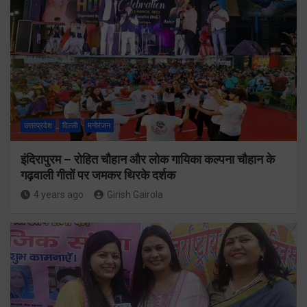
उत्तरप्रदेश
दिल्ली
मनोरंजन
इंदिरापुरम – रोहित चौहान और लोक गायिका कल्पना चौहान के
गढ़वाली गीतों पर जमकर थिरके दर्शक
4 years ago
Girish Gairola