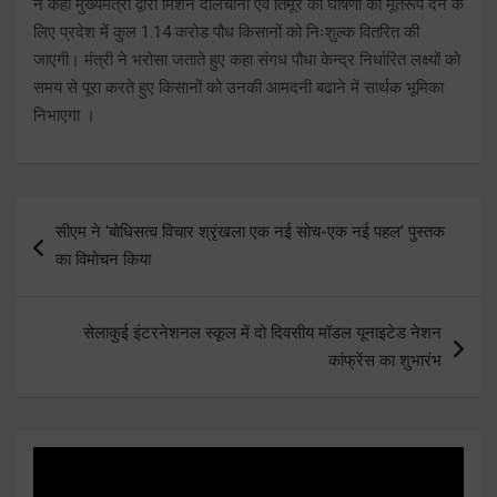
ने कहा मुख्यमंत्री द्वारा मिशन दालचीनी एवं तिमूर की घोषणा को मूर्तरूप देने के
लिए प्रदेश में कुल 1.14 करोड पौध किसानों को निःशुल्क वितरित की
जाएगी। मंत्री ने भरोसा जताते हुए कहा संगध पौधा केन्द्र निर्धारित लक्ष्यों को
समय से पूरा करते हुए किसानों को उनकी आमदनी बढाने में सार्थक भूमिका
निभाएगा ।
Post
सीएम ने ‘बोधिसत्व विचार श्रृंखला एक नई सोच-एक नई पहल’ पुस्तक
navigation
का विमोचन किया
सेलाकुई इंटरनेशनल स्कूल में दो दिवसीय मॉडल यूनाइटेड नेशन
कांफ्रेंस का शुभारंभ