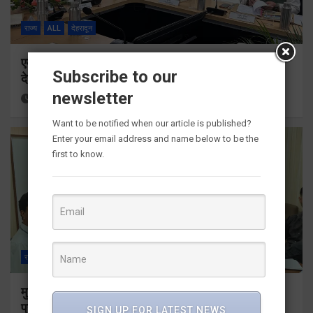
राज्य
ALL
देहरादून
एमडीडीए बोर्ड बैठक में 25 विकास प्रस्तावों को मिली मंजूरी,
Subscribe to our
देहरादून-मसूरी के नियोजित विकास को मिलेगी रफ्तार
newsletter
20 hours ago
Viri Gairola
Want to be notified when our article is published?
Enter your email address and name below to be the
first to know.
राज्य
ALL
देहरादून
मुख्यमंत्री के दिशा-निर्देशों में पीएम आवास योजना (शहरी) की
प्रगति की हुई समीक्षा
SIGN UP FOR LATEST NEWS