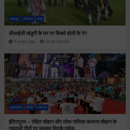
देहरादून
मनोरंजन
राज्य
डीआईजी खंडुरी के घर पर बिखरे होली के रंग
4 years ago
Girish Gairola
उत्तरप्रदेश
दिल्ली
मनोरंजन
इंदिरापुरम – रोहित चौहान और लोक गायिका कल्पना चौहान के
गढ़वाली गीतों पर जमकर थिरके दर्शक