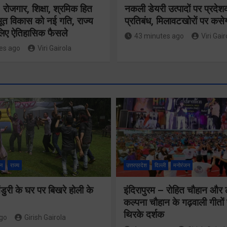
रोजगार, शिक्षा, श्रमिक हित
नकली डेयरी उत्पादों पर प्रदेशव
त विकास को नई गति, राज्य
प्रतिबंध, मिलावटखोरों पर कसे
 लिए ऐतिहासिक फैसले
43 minutes ago
Viri Gair
es ago
Viri Gairola
मुख्य सचिव 
श्रद्धा, सुरक्षा और
कौशल विका
सुगमता के
रोजगार से
न
राज्य
उत्तरप्रदेश
दिल्ली
मनोरंजन
उत्कृष्ट समन्वय
संबंधित यो
ुरी के घर पर बिखरे होली के
इंदिरापुरम – रोहित चौहान और
से सफलतापूर्वक
कल्पना चौहान के गढ़वाली गीत
की समीक्षा 
संचालित हो रही
थिरके दर्शक
ago
Girish Gairola