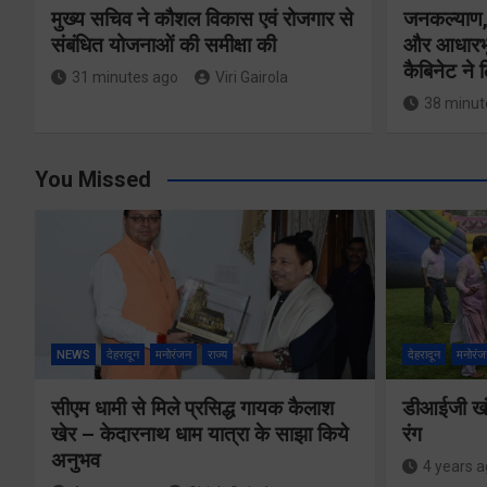
मुख्य सचिव ने कौशल विकास एवं रोजगार से
जनकल्याण, 
संबंधित योजनाओं की समीक्षा की
और आधारभू
कैबिनेट ने
31 minutes ago
Viri Gairola
38 minut
You Missed
NEWS
देहरादून
मनोरंजन
राज्य
देहरादून
मनोरंज
सीएम धामी से मिले प्रसिद्ध गायक कैलाश
डीआईजी खंड
खेर – केदारनाथ धाम यात्रा के साझा किये
रंग
अनुभव
4 years 