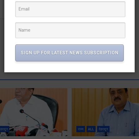
हाथियों के आतंक से परेशान ग्रामीणों ने किया रेंजर का घेराव
SIGN UP FOR LATEST NEWS SUBSCRIPTION
ेहरादून
राज्य
ALL
देहरादून