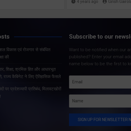
कांवड़ यात्रा
4 years ago
Girish Gairol
Share Now
Share Now
Share Nowदेहरादून।
osts
Subscribe to our newsl
सचिव आनन्द बर्द्धन की 
में शुक्रवार को सचिवाल
ौशल विकास एवं रोजगार से संबंधित
Want to be notified when our art
Share Nowदेहरादून।
कौशल विकास एवं रोजग
published? Enter your email ad
्षा की
मुख्यमंत्री पुष्कर सिंह धामी के
संबंधित योजनाओं की सम
name below to be the first to k
कुशल नेतृत्व एवं राज्य सरकार की
र, शिक्षा, श्रमिक हित और आधारभूत
बैठक आयोजित की गई। 
प्रभावी व्यवस्थाओं के कारण
, राज्य कैबिनेट ने लिए ऐतिहासिक फैसले
कौशल विकास…
उत्तराखंड में कांवड़ यात्रा पूरी
तरह व्यवस्थित, सुरक्षित और
ों पर प्रदेशव्यापी प्रतिबंध, मिलावटखोरों
सुचारु रूप से संचालित…
ा