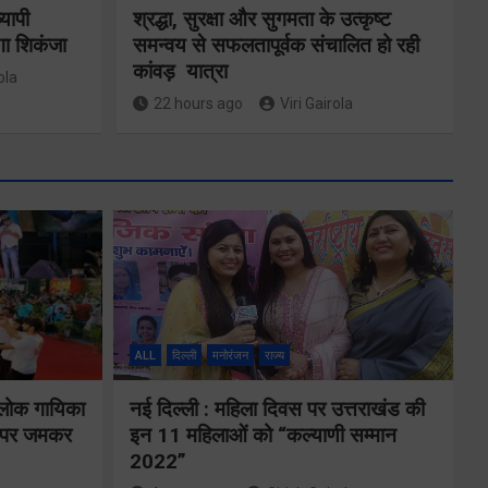
्यापी
श्रद्धा, सुरक्षा और सुगमता के उत्कृष्ट
गा शिकंजा
समन्वय से सफलतापूर्वक संचालित हो रही
कांवड़ यात्रा
ola
22 hours ago
Viri Gairola
ने
जनकल्याण,
स एवं
रोजगार, शिक्षा,
ALL
दिल्ली
मनोरंजन
राज्य
श्रमिक हित और
जनाओं
 लोक गायिका
नई दिल्ली : महिला दिवस पर उत्तराखंड की
आधारभूत विकास
ों पर जमकर
इन 11 महिलाओं को “कल्याणी सम्मान
की
को नई गति, राज्य
2022”