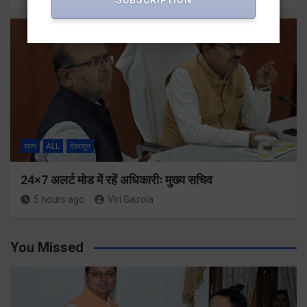
SUBSCRIPTION
राज्य
ALL
देहरादून
24×7 अलर्ट मोड में रहें अधिकारीः मुख्य सचिव
5 hours ago
Viri Gairola
You Missed