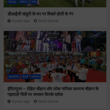
देहरादून
मनोरंजन
राज्य
डीआईजी खंडुरी के घर पर बिखरे होली के रंग
4 years ago
Girish Gairola
उत्तरप्रदेश
दिल्ली
मनोरंजन
इंदिरापुरम – रोहित चौहान और लोक गायिका कल्पना चौहान के
गढ़वाली गीतों पर जमकर थिरके दर्शक
4 years ago
Girish Gairola