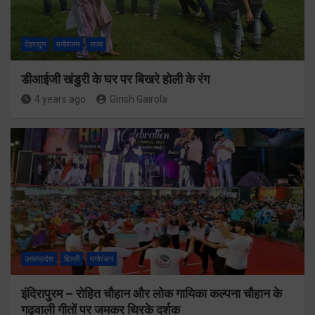
देहरादून
मनोरंजन
राज्य
डीआईजी खंडुरी के घर पर बिखरे होली के रंग
4 years ago
Girish Gairola
उत्तरप्रदेश
दिल्ली
मनोरंजन
इंदिरापुरम – रोहित चौहान और लोक गायिका कल्पना चौहान के
गढ़वाली गीतों पर जमकर थिरके दर्शक