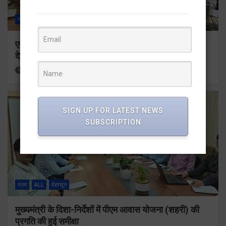
राज्य
ALL
देहरादून
एमडीडीए बोर्ड बैठक में 25 विकास प्रस्तावों को मिली मंजूरी,
देहरादून-मसूरी के नियोजित विकास को मिलेगी रफ्तार
12 hours ago
Viri Gairola
SIGN UP FOR LATEST NEWS
SUBSCRIPTION
राज्य
ALL
देहरादून
मुख्यमंत्री के दिशा-निर्देशों में पीएम आवास योजना (शहरी) की
प्रगति की हुई समीक्षा