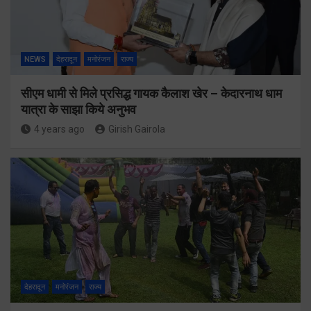
NEWS
देहरादून
मनोरंजन
राज्य
सीएम धामी से मिले प्रसिद्ध गायक कैलाश खेर – केदारनाथ धाम
यात्रा के साझा किये अनुभव
4 years ago
Girish Gairola
देहरादून
मनोरंजन
राज्य