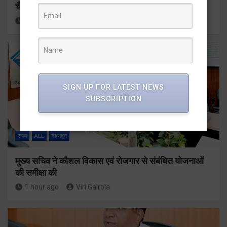
चैंम्पियनशिप ट्रॉफी का मंच
23 minutes ago
Viri Gairola
SIGN UP FOR LATEST NEWS
SUBSCRIPTION
राज्य
ALL
देहरादून
मुख्य सचिव ने कौशल विकास एवं रोजगार से संबंधित योजनाओं
की समीक्षा की
1 hour ago
Viri Gairola