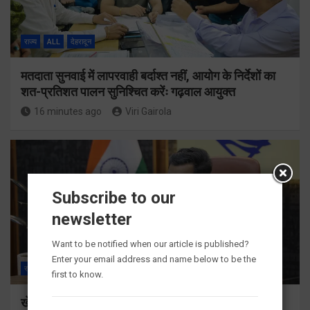
राज्य
ALL
देहरादून
मतदाता सुनवाई में लापरवाही बर्दाश्त नहीं, आयोग के निर्देशों का
शत-प्रतिशत पालन सुनिश्चित करेंः गढ़वाल आयुक्त
16 minutes ago
Viri Gairola
Subscribe to our
newsletter
Want to be notified when our article is published?
Enter your email address and name below to be the
राज्य
ALL
देहरादून
first to know.
खेल महाकुंभ 2026ः 01 सितंबर से सजेगा मुख्यमंत्री