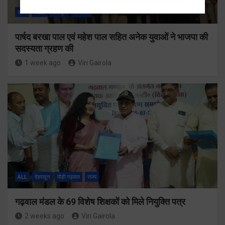
राज्य
ALL
देहरादून
राजनीति
पार्षद बरखा पाल एवं महेश पाल सहित अनेक युवाओं ने भाजपा की
सदस्यता ग्रहण की
1 week ago
Viri Gairola
ALL
देहरादून
पौड़ी गढ़वाल
राज्य
गढ़वाल मंडल के 69 विशेष शिक्षकों को मिले नियुक्ति पत्र
2 weeks ago
Viri Gairola