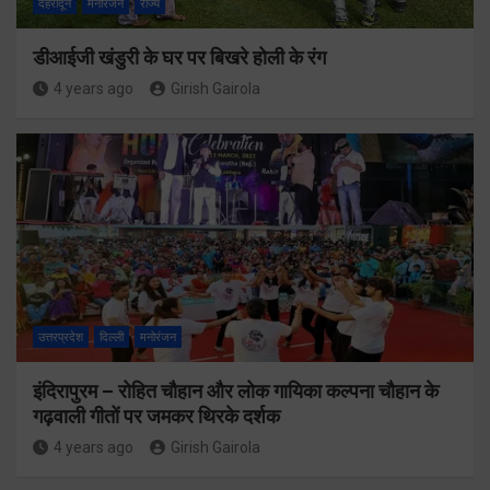
देहरादून
मनोरंजन
राज्य
डीआईजी खंडुरी के घर पर बिखरे होली के रंग
4 years ago
Girish Gairola
उत्तरप्रदेश
दिल्ली
मनोरंजन
इंदिरापुरम – रोहित चौहान और लोक गायिका कल्पना चौहान के
गढ़वाली गीतों पर जमकर थिरके दर्शक
4 years ago
Girish Gairola