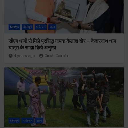
NEWS
देहरादून
मनोरंजन
राज्य
सीएम धामी से मिले प्रसिद्ध गायक कैलाश खेर – केदारनाथ धाम
यात्रा के साझा किये अनुभव
4 years ago
Girish Gairola
देहरादून
मनोरंजन
राज्य