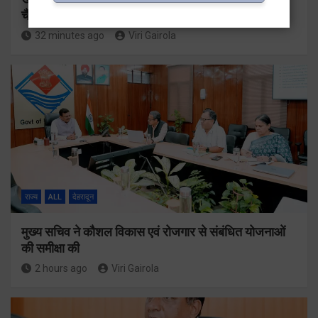
चैंम्पियनशिप ट्रॉफी का मंच
32 minutes ago
Viri Gairola
राज्य
ALL
देहरादून
मुख्य सचिव ने कौशल विकास एवं रोजगार से संबंधित योजनाओं
की समीक्षा की
2 hours ago
Viri Gairola