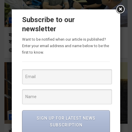
Subscribe to our
राज्य
ALL
देहरादून
newsletter
मतदाता सुनवाई में लापरवाही बर्दाश्त नहीं, आयोग के निर्देशों का
Want to be notified when our article is published?
शत-प्रतिशत पालन सुनिश्चित करेंः गढ़वाल आयुक्त
Enter your email address and name below to be the
24 minutes ago
Viri Gairola
first to know.
राज्य
ALL
देहरादून
SIGN UP FOR LATEST NEWS
SUBSCRIPTION
खेल महाकुंभ 2026ः 01 सितंबर से सजेगा मुख्यमंत्री