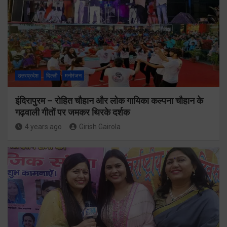
उत्तरप्रदेश
दिल्ली
मनोरंजन
इंदिरापुरम – रोहित चौहान और लोक गायिका कल्पना चौहान के
गढ़वाली गीतों पर जमकर थिरके दर्शक
4 years ago
Girish Gairola