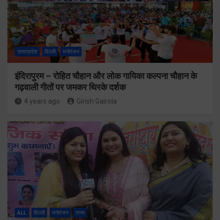
उत्तरप्रदेश
दिल्ली
मनोरंजन
इंदिरापुरम – रोहित चौहान और लोक गायिका कल्पना चौहान के
गढ़वाली गीतों पर जमकर थिरके दर्शक
4 years ago
Girish Gairola
ALL
दिल्ली
मनोरंजन
राज्य