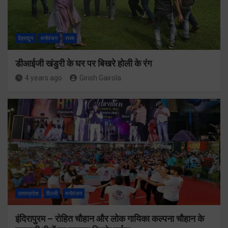
देहरादून
मनोरंजन
राज्य
डीआईजी खंडुरी के घर पर बिखरे होली के रंग
4 years ago
Girish Gairola
उत्तरप्रदेश
दिल्ली
मनोरंजन
इंदिरापुरम – रोहित चौहान और लोक गायिका कल्पना चौहान के