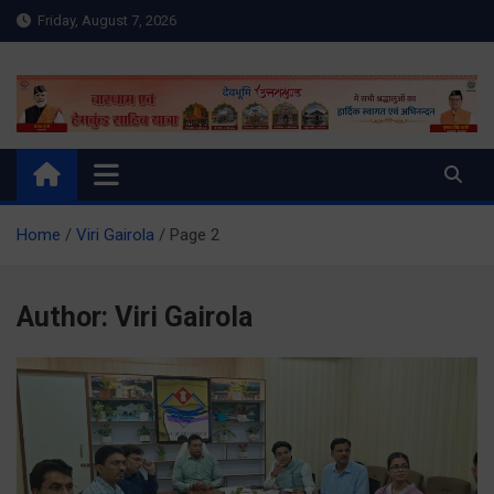
Skip
Friday, August 7, 2026
to
content
Meru Raibar | Uttarakhand
meruraibar.com
News | Uttarkashi News
Home
Viri Gairola
Page 2
Author:
Viri Gairola