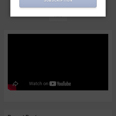
Posts
SUBSCRIPTION
Previous
1
2
3
…
39
pagination
Next