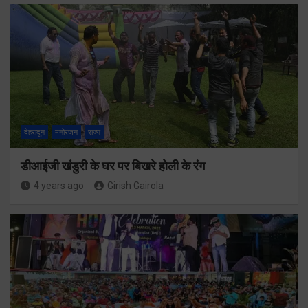
देहरादून
मनोरंजन
राज्य
डीआईजी खंडुरी के घर पर बिखरे होली के रंग
4 years ago
Girish Gairola