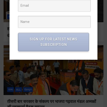
राज्य
ALL
देहरादून
हर घर तिरंगा अभियान को जन-जन तक पहुंचाने की तैयारी
14 hours ago
Viri Gairola
SIGN UP FOR LATEST NEWS
SUBSCRIPTION
राज्य
ALL
देहरादून
तीसरी बार सरकार के संकल्प पर भाजपा गढ़वाल मंडल अध्यक्षों
की महत्वपूर्ण बैठक सम्पन्न