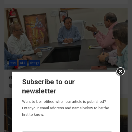
राज्य
ALL
देहरादून
तकनीकी शिक्षा विभाग प्रदेशभर में आयोजित करेगा रोजगार मेले
Subscribe to our
13 hours ago
Viri Gairola
newsletter
Want to be notified when our article is published?
Enter your email address and name below to be the
first to know.