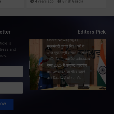
a
4 years ago
Girish Gairola
Share Now
etter
Editors Pick
 मुख्य
Share Nowदेहरादून।
शुक्रवार
icle is
मुख्यमंत्री पुष्कर सिंह धामी ने
के मेगा
dress and
आज मुख्यमंत्री आवास में ग्लासगो,
की। मुख्य
now.
स्कॉटलैंड में आयोजित कॉमनवेल्थ
र सभी बड़े
गेम्स 2026 में उत्कृष्ट प्रदर्शन
ार्य…
कर उत्तराखंड का गौरव बढ़ाने
वाले खिलाड़ियों और उनके…