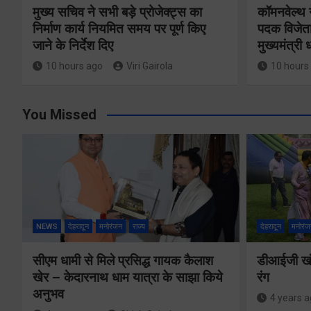
मुख्य सचिव ने सभी बड़े प्रोजेक्ट्स का
कॉमनवेल्थ 
निर्माण कार्य नियमित समय पर पूर्ण किए
पदक विजेता
जाने के निर्देश दिए
मुख्यमंत्री
10 hours ago
Viri Gairola
10 hours
You Missed
NEWS
देहरादून
मनोरंजन
राज्य
देहरादून
मनोरंज
सीएम धामी से मिले प्रसिद्ध गायक कैलाश
डीआईजी खंड
खेर – केदारनाथ धाम यात्रा के साझा किये
रंग
अनुभव
4 years 