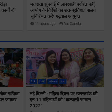
रीड़ा
मतदाता सुनवाई में लापरवाही बर्दाश्त नहीं,
 कार्यों की
आयोग के निर्देशों का शत-प्रतिशत पालन
सुनिश्चित करेंः गढ़वाल आयुक्त
11 hours ago
Viri Gairola
ने
कॉमनवेल्थ गेम्स
2026 के
का
उत्तराखंड के
ALL
दिल्ली
मनोरंजन
राज्य
पदक विजेताओं
य पर
और प्रशिक्षकों को
 लोक गायिका
नई दिल्ली : महिला दिवस पर उत्तराखंड की
े के
ों पर जमकर
इन 11 महिलाओं को “कल्याणी सम्मान
मुख्यमंत्री धामी ने
2022”
किया सम्मानित