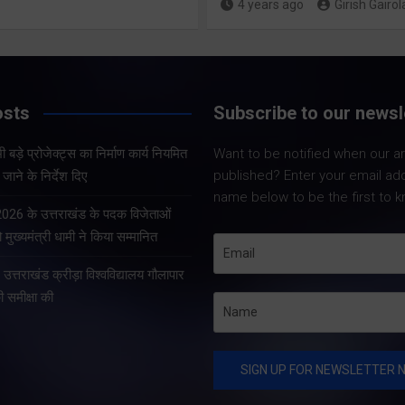
4 years ago
Girish Gairol
Share Now
Share Now
osts
Subscribe to our newsl
Share Nowदेहरादून।
Share Nowदेहरादून। भारत
सचिव आनन्द बर्द्धन ने 
 बड़े प्रोजेक्ट्स का निर्माण कार्य नियमित
Want to be notified when our art
निर्वाचन आयोग एवं मुख्य निर्वाचन
को सचिवालय में प्रदेश 
published? Enter your email ad
जाने के निर्देश दिए
अधिकारी, उत्तराखण्ड के निर्देशों
प्रोजेक्ट्स की समीक्षा 
name below to be the first to k
के अनुपालन में विशेष गहन
सचिव ने प्रदेश के भीत
 2026 के उत्तराखंड के पदक विजेताओं
पुनरीक्षण अभियान के तहत
प्रोजेक्ट्स का निर्माण क
 मुख्यमंत्री धामी ने किया सम्मानित
गढ़वाल आयुक्त एवं रोल ऑब्जर्वर
े उत्तराखंड क्रीड़ा विश्वविद्यालय गौलापार
आनंद स्वरूप ने शुक्रवार…
की समीक्षा की