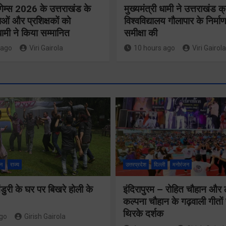
गेम्स 2026 के उत्तराखंड के
मुख्यमंत्री धामी ने उत्तराखंड क्
ओं और प्रशिक्षकों को
विश्वविद्यालय गौलापार के निर्माण
 धामी ने किया सम्मानित
समीक्षा की
 ago
Viri Gairola
10 hours ago
Viri Gairola
मुख्य सचिव 
मतदाता सुनवाई में
सभी बड़े
लापरवाही बर्दाश्त
प्रोजेक्ट्स 
नहीं, आयोग के
निर्माण कार्य
न
राज्य
उत्तरप्रदेश
दिल्ली
मनोरंजन
निर्देशों का शत-
नियमित सम
प्रतिशत पालन
ुरी के घर पर बिखरे होली के
इंदिरापुरम – रोहित चौहान और
पूर्ण किए जान
कल्पना चौहान के गढ़वाली गीत
सुनिश्चित करेंः
निर्देश दिए
थिरके दर्शक
ago
Girish Gairola
गढ़वाल आयुक्त