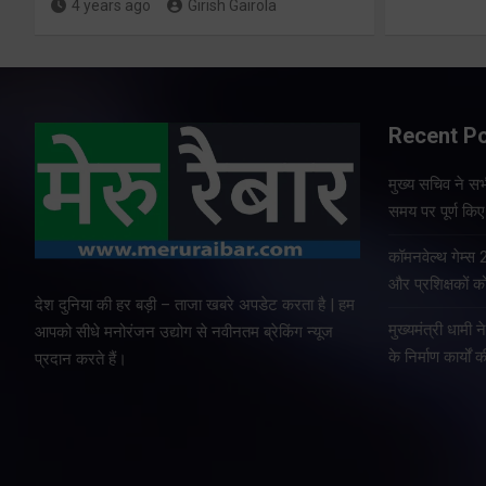
4 years ago
Girish Gairola
Recent P
मुख्य सचिव ने सभी
समय पर पूर्ण किए 
कॉमनवेल्थ गेम्स
और प्रशिक्षकों को
देश दुनिया की हर बड़ी – ताजा खबरे अपडेट करता है | हम
मुख्यमंत्री धामी न
आपको सीधे मनोरंजन उद्योग से नवीनतम ब्रेकिंग न्यूज
के निर्माण कार्यों 
प्रदान करते हैं।