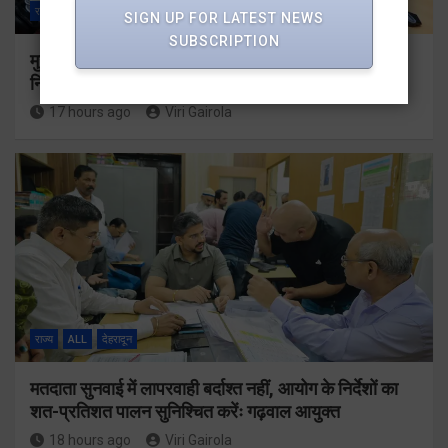
राज्य
ALL
देहरादून
SIGN UP FOR LATEST NEWS
SUBSCRIPTION
मुख्यमंत्री धामी ने उत्तराखंड क्रीड़ा विश्वविद्यालय गौलापार के
निर्माण कार्यों की समीक्षा की
17 hours ago
Viri Gairola
राज्य
ALL
देहरादून
मतदाता सुनवाई में लापरवाही बर्दाश्त नहीं, आयोग के निर्देशों का
शत-प्रतिशत पालन सुनिश्चित करेंः गढ़वाल आयुक्त
18 hours ago
Viri Gairola