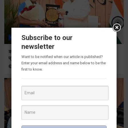
Subscribe to our
राज्य
ALL
देहरादून
newsletter
कॉमनवेल्थ गेम्स 2026 के उत्तराखंड के पदक विजेताओं और
Want to be notified when our article is published?
प्रशिक्षकों को मुख्यमंत्री धामी ने किया सम्मानित
Enter your email address and name below to be the
16 hours ago
Viri Gairola
first to know.