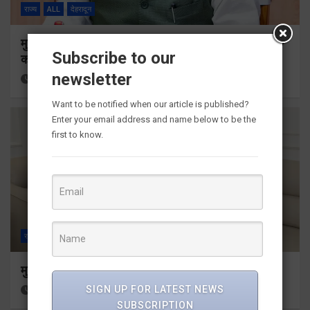
राज्य
ALL
देहरादून
मुख्यमंत्री ने प्रदान की विभिन्न विकास योजनाओं के लिए 1967
Subscribe to our
करोड़ की वित्तीय स्वीकृति
newsletter
3 hours ago
Viri Gairola
Want to be notified when our article is published?
Enter your email address and name below to be the
first to know.
राज्य
ALL
देहरादून
मुख्यमंत्री से महानिदेशक एनसीसी ने की शिष्टाचार भेंट
SIGN UP FOR LATEST NEWS
5 hours ago
Viri Gairola
SUBSCRIPTION