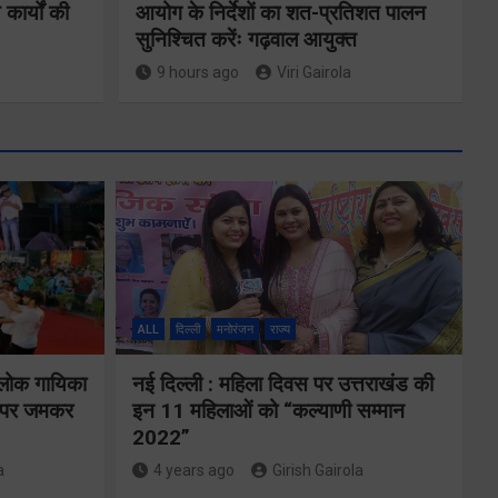
 कार्यों की
आयोग के निर्देशों का शत-प्रतिशत पालन
सुनिश्चित करेंः गढ़वाल आयुक्त
9 hours ago
Viri Gairola
ने
कॉमनवेल्थ गेम्स
2026 के
का
उत्तराखंड के
ALL
दिल्ली
मनोरंजन
राज्य
पदक विजेताओं
य पर
और प्रशिक्षकों को
 लोक गायिका
नई दिल्ली : महिला दिवस पर उत्तराखंड की
े के
ों पर जमकर
इन 11 महिलाओं को “कल्याणी सम्मान
मुख्यमंत्री धामी ने
2022”
किया सम्मानित
a
4 years ago
Girish Gairola