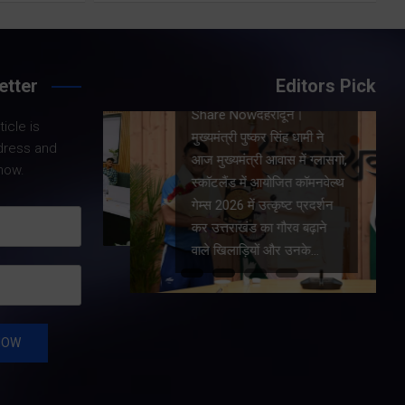
Share Now
etter
Editors Pick
 मुख्य
Share Nowदेहरादून।
शुक्रवार
icle is
मुख्यमंत्री पुष्कर सिंह धामी ने
के मेगा
dress and
आज मुख्यमंत्री आवास में ग्लासगो,
की। मुख्य
now.
स्कॉटलैंड में आयोजित कॉमनवेल्थ
र सभी बड़े
गेम्स 2026 में उत्कृष्ट प्रदर्शन
ार्य…
कर उत्तराखंड का गौरव बढ़ाने
वाले खिलाड़ियों और उनके…