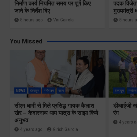
निर्माण कार्य नियमित समय पर पूर्ण किए
पदक विजेता
जाने के निर्देश दिए
मुख्यमंत्री
8 hours ago
Viri Gairola
8 hours 
You Missed
NEWS
देहरादून
मनोरंजन
राज्य
देहरादून
मनोरंज
सीएम धामी से मिले प्रसिद्ध गायक कैलाश
डीआईजी खंड
खेर – केदारनाथ धाम यात्रा के साझा किये
रंग
अनुभव
4 years 
4 years ago
Girish Gairola