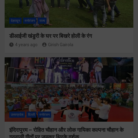
देहरादून
मनोरंजन
राज्य
डीआईजी खंडुरी के घर पर बिखरे होली के रंग
4 years ago
Girish Gairola
उत्तरप्रदेश
दिल्ली
मनोरंजन
इंदिरापुरम – रोहित चौहान और लोक गायिका कल्पना चौहान के
गढ़वाली गीतों पर जमकर थिरके दर्शक