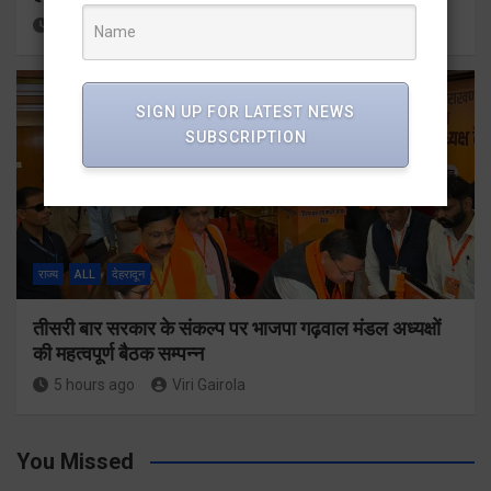
4 hours ago
Viri Gairola
SIGN UP FOR LATEST NEWS
SUBSCRIPTION
राज्य
ALL
देहरादून
तीसरी बार सरकार के संकल्प पर भाजपा गढ़वाल मंडल अध्यक्षों
की महत्वपूर्ण बैठक सम्पन्न
5 hours ago
Viri Gairola
You Missed