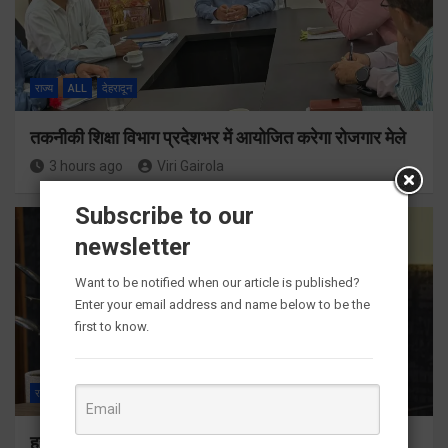
राज्य
ALL
देहरादून
तकनीकी शिक्षा विभाग प्रदेशभर में आयोजित करेगा रोजगार मेले
3 hours ago
Viri Gairola
Subscribe to our
newsletter
Want to be notified when our article is published?
Enter your email address and name below to be the
first to know.
राज्य
ALL
देहरादून
हर घर तिरंगा अभियान को जन-जन तक पहुंचाने की तैयारी