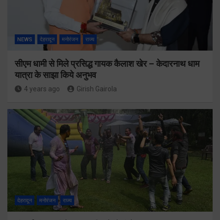
NEWS
देहरादून
मनोरंजन
राज्य
सीएम धामी से मिले प्रसिद्ध गायक कैलाश खेर – केदारनाथ धाम
यात्रा के साझा किये अनुभव
4 years ago
Girish Gairola
देहरादून
मनोरंजन
राज्य