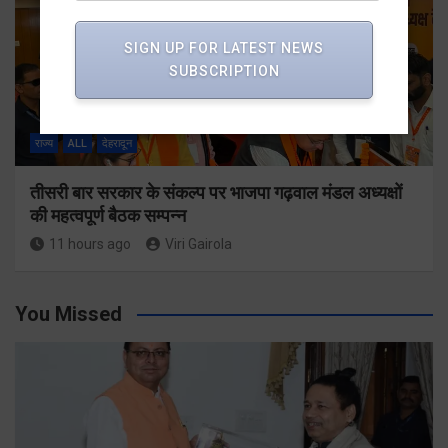
SIGN UP FOR LATEST NEWS
SUBSCRIPTION
राज्य
ALL
देहरादून
तीसरी बार सरकार के संकल्प पर भाजपा गढ़वाल मंडल अध्यक्षों
की महत्वपूर्ण बैठक सम्पन्न
11 hours ago
Viri Gairola
You Missed