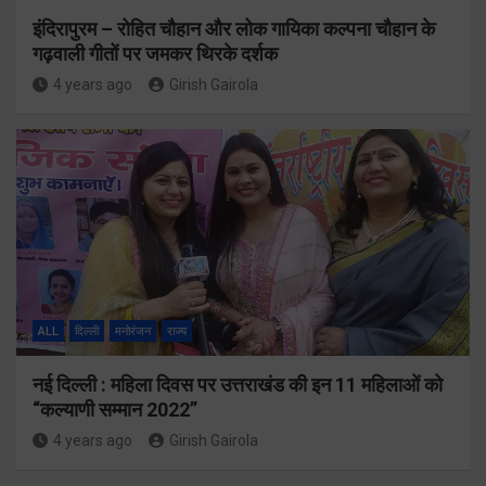
इंदिरापुरम – रोहित चौहान और लोक गायिका कल्पना चौहान के
गढ़वाली गीतों पर जमकर थिरके दर्शक
4 years ago
Girish Gairola
ALL
दिल्ली
मनोरंजन
राज्य
नई दिल्ली : महिला दिवस पर उत्तराखंड की इन 11 महिलाओं को
“कल्याणी सम्मान 2022”
4 years ago
Girish Gairola