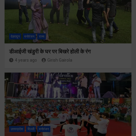
देहरादून
मनोरंजन
राज्य
डीआईजी खंडुरी के घर पर बिखरे होली के रंग
4 years ago
Girish Gairola
उत्तरप्रदेश
दिल्ली
मनोरंजन