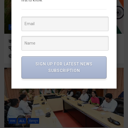
first to know.
राज्य
ALL
देहरादून
कॉमनवेल्थ गेम्स 2026 के उत्तराखंड के पदक विजेताओं और
प्रशिक्षकों को मुख्यमंत्री धामी ने किया सम्मानित
14 hours ago
Viri Gairola
SIGN UP FOR LATEST NEWS
SUBSCRIPTION
राज्य
ALL
देहरादून