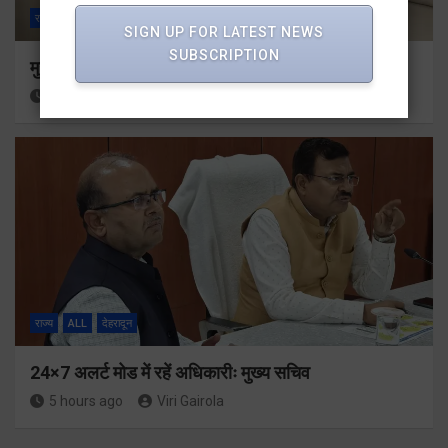
राज्य
ALL
देहरादून
SIGN UP FOR LATEST NEWS
SUBSCRIPTION
मुख्यमंत्री से महानिदेशक एनसीसी ने की शिष्टाचार भेंट
5 hours ago
Viri Gairola
राज्य
ALL
देहरादून
24×7 अलर्ट मोड में रहें अधिकारीः मुख्य सचिव
5 hours ago
Viri Gairola