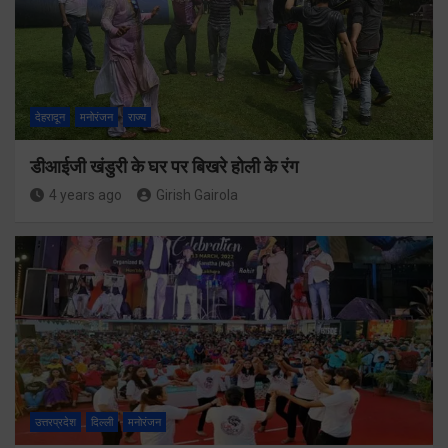
देहरादून
मनोरंजन
राज्य
डीआईजी खंडुरी के घर पर बिखरे होली के रंग
4 years ago
Girish Gairola
उत्तरप्रदेश
दिल्ली
मनोरंजन