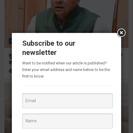
Subscribe to our
राज्य
ALL
देहरादून
newsletter
मुख्यमंत्री ने प्रदान की विभिन्न विकास योजनाओं के लिए 1967
करोड़ की वित्तीय स्वीकृति
Want to be notified when our article is published?
Enter your email address and name below to be the
3 hours ago
Viri Gairola
first to know.