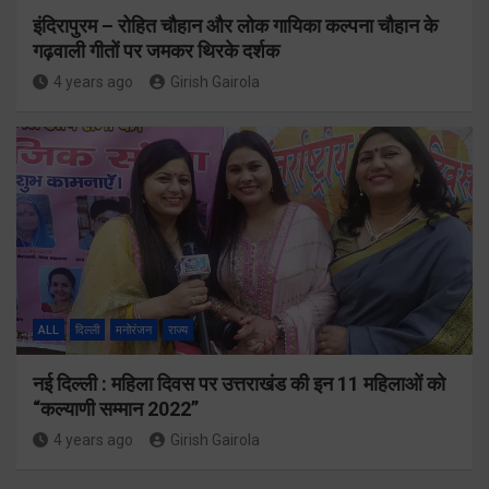
इंदिरापुरम – रोहित चौहान और लोक गायिका कल्पना चौहान के
गढ़वाली गीतों पर जमकर थिरके दर्शक
4 years ago
Girish Gairola
ALL
दिल्ली
मनोरंजन
राज्य
नई दिल्ली : महिला दिवस पर उत्तराखंड की इन 11 महिलाओं को
“कल्याणी सम्मान 2022”
4 years ago
Girish Gairola