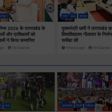
ेहरादून
राज्य
ALL
देहरादून
गेम्स 2026 के उत्तराखंड के
मुख्यमंत्री धामी ने उत्तराखंड क्
ओं और प्रशिक्षकों को
विश्वविद्यालय गौलापार के निर्माण
 धामी ने किया सम्मानित
समीक्षा की
ago
Viri Gairola
9 hours ago
Viri Gairola
मुख्य सचिव 
मतदाता सुनवाई में
सभी बड़े
लापरवाही बर्दाश्त
प्रोजेक्ट्स 
नहीं, आयोग के
निर्माण कार्य
न
राज्य
उत्तरप्रदेश
दिल्ली
मनोरंजन
निर्देशों का शत-