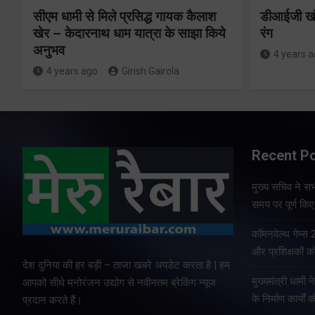
सीएम धामी से मिले प्रसिद्ध गायक कैलाश
डीआईजी खंड
खेर – केदारनाथ धाम यात्रा के साझा किये
रंग
अनुभव
4 years 
4 years ago
Girish Gairola
Recent P
मुख्य सचिव ने सभी
समय पर पूर्ण किए 
कॉमनवेल्थ गेम्स
और प्रशिक्षकों को
देश दुनिया की हर बड़ी – ताजा खबरे अपडेट करता है | हम
मुख्यमंत्री धामी न
आपको सीधे मनोरंजन उद्योग से नवीनतम ब्रेकिंग न्यूज
के निर्माण कार्यों 
प्रदान करते हैं।