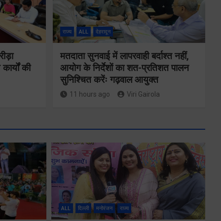
राज्य
ALL
देहरादून
रीड़ा
मतदाता सुनवाई में लापरवाही बर्दाश्त नहीं,
 कार्यों की
आयोग के निर्देशों का शत-प्रतिशत पालन
सुनिश्चित करेंः गढ़वाल आयुक्त
11 hours ago
Viri Gairola
ने
कॉमनवेल्थ गेम्स
2026 के
का
उत्तराखंड के
ALL
दिल्ली
मनोरंजन
राज्य
पदक विजेताओं