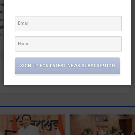
 साथ जीत हासिल करेगी। इस दौरान मंडल अध्यक्ष त्रिलोचन प्रसाद भट्ट,
्यसमिति सदस्य विक्रम कंडारी,जिला उपाध्यक्ष अरुण चमोली, जिला मंत्री गंभीर सिंह
यक्ष दीक्षराज रावत,पूर्व ज्येष्ठ प्रमुख प्रबल नेगी, मंडल महामंत्री अर्जुन नेगी,
सविता भंडारी, शीला रावत,लक्ष्मण सिंह बर्त्वाल, सरला भट्ट, बृजभूषण वशिष्ठ,
ाल,गौरव सुपरियाल आदि पदाधिकारी एवं कार्यकर्ता उपस्थित रहे।v
SIGN UP FOR LATEST NEWS SUBSCRIPTION
सीएम धामी ने जयंती पर वीर शहीद केशरीचन्द को किया याद