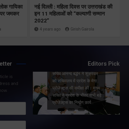
य पर
और प्रशिक्षकों को
 लोक गायिका
नई दिल्ली : महिला दिवस पर उत्तराखंड की
े के
ों पर जमकर
इन 11 महिलाओं को “कल्याणी सम्मान
मुख्यमंत्री धामी ने
2022”
किया सम्मानित
a
4 years ago
Girish Gairola
Share Now
etter
Editors Pick
 मुख्य
Share Nowदेहरादून।
शुक्रवार
icle is
मुख्यमंत्री पुष्कर सिंह धामी ने
के मेगा
dress and
आज मुख्यमंत्री आवास में ग्लासगो,
की। मुख्य
now.
स्कॉटलैंड में आयोजित कॉमनवेल्थ
र सभी बड़े
गेम्स 2026 में उत्कृष्ट प्रदर्शन
ार्य…
कर उत्तराखंड का गौरव बढ़ाने
वाले खिलाड़ियों और उनके…