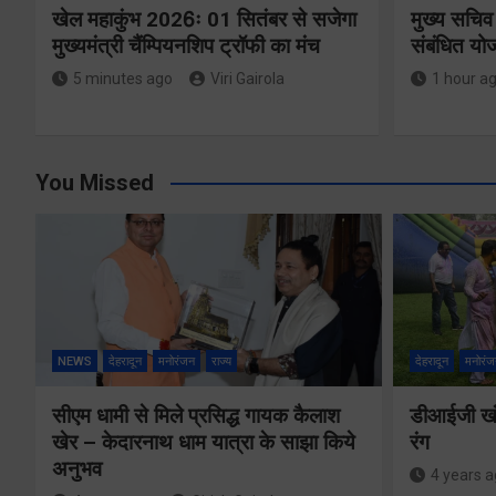
खेल महाकुंभ 2026ः 01 सितंबर से सजेगा
मुख्य सचिव
मुख्यमंत्री चैंम्पियनशिप ट्रॉफी का मंच
संबंधित यो
5 minutes ago
Viri Gairola
1 hour a
You Missed
NEWS
देहरादून
मनोरंजन
राज्य
देहरादून
मनोरंज
सीएम धामी से मिले प्रसिद्ध गायक कैलाश
डीआईजी खंड
खेर – केदारनाथ धाम यात्रा के साझा किये
रंग
अनुभव
4 years 