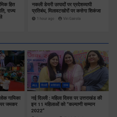
रमिक हित
नकली डेयरी उत्पादों पर प्रदेशव्यापी
ि, राज्य
प्रतिबंध, मिलावटखोरों पर कसेगा शिकंजा
ले
1 hour ago
Viri Gairola
मुख्य सचिव ने
कौशल विकास एवं
रोजगार से
ALL
दिल्ली
मनोरंजन
राज्य
जेगा
संबंधित योजनाओं
 लोक गायिका
नई दिल्ली : महिला दिवस पर उत्तराखंड की
ों पर जमकर
इन 11 महिलाओं को “कल्याणी सम्मान
की समीक्षा की
2022”
ंच