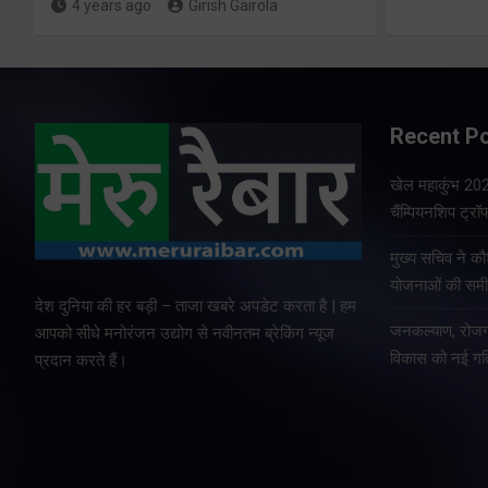
4 years ago
Girish Gairola
Recent P
खेल महाकुंभ 2026
चैंम्पियनशिप ट्रॉ
मुख्य सचिव ने क
योजनाओं की समीक
देश दुनिया की हर बड़ी – ताजा खबरे अपडेट करता है | हम
जनकल्याण, रोजगा
आपको सीधे मनोरंजन उद्योग से नवीनतम ब्रेकिंग न्यूज
विकास को नई गति
प्रदान करते हैं।