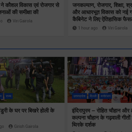
 ने कौशल विकास एवं रोजगार से
जनकल्याण, रोजगार, शिक्षा, श्
जनाओं की समीक्षा की
और आधारभूत विकास को नई गत
कैबिनेट ने लिए ऐतिहासिक फैस
go
Viri Gairola
1 hour ago
Viri Gairola
खेल महाकुंभ
नकली डेयरी
2026ः 01
उत्पादों पर
न
राज्य
उत्तरप्रदेश
दिल्ली
मनोरंजन
सितंबर से स
प्रदेशव्यापी
मुख्यमंत्री
ुरी के घर पर बिखरे होली के
इंदिरापुरम – रोहित चौहान और
प्रतिबंध,
कल्पना चौहान के गढ़वाली गीत
चैंम्पियनशिप
थिरके दर्शक
मिलावटखोरों पर
ago
Girish Gairola
ट्रॉफी का म