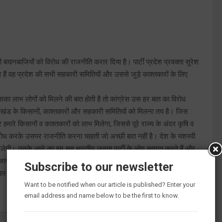
 बयानबाजियों को विरोध की राजनीति करार दिया है। पार्टी प्रदेश प्रवक्ता सुरेश
ैं वह प्रदेश की सभी सहकारी समितियों और उससे जुड़े काश्तकारों के लिए
सका लाभ लोगों को मिलने की बात होती है तो कांग्रेस उस हर बात का विरोध
्तराखंड के किसानों, काश्तकारों और सहकारी समितियों को मिलना तय है। जिस
रे किसानों व काश्तकारों को लाभ मिलेगा, जिससे पूरे राज्य के अंदर कृषि व
ा विरोध करके उसपर राजनीति करना चाहती जो अच्छी बात नहीं है। देश के यशस्वी
ें मिलेगी। उनके आने का हम सब भारतीय जनता पार्टी के लोग स्वागत करते हैं और
सभी जानते हैं कि धामी सरकार शानदार काम कर रही है वावजूद इसके कोई कमी
Subscribe to our newsletter
र पर जीरो टॉलरेंस की नीति अपनाते हुए पारदर्शिता से सख्त कानूनी कार्रवाई
Want to be notified when our article is published? Enter your
email address and name below to be the first to know.